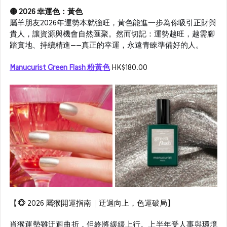
🟡 2026 幸運色：黃色
屬羊朋友2026年運勢本就強旺，黃色能進一步為你吸引正財與
貴人，讓資源與機會自然匯聚。然而切記：運勢越旺，越需腳
踏實地、持續精進——真正的幸運，永遠青睞準備好的人。
Manucurist Green Flash 粉黃色
HK$180.00
【🐵 2026 屬猴開運指南｜迂迴向上，色運破局】
肖猴運勢雖迂迴曲折，但終將緩緩上行。上半年受人事與環境