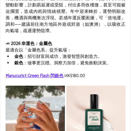
變動影響，計劃易延遲或受阻，付出多而收穫微，甚至可能被
迫擱置，造成內耗與情緒積壓。年中迎來轉折，運勢明顯改
善，機遇與商機漸次浮現。若感年運反覆困擾，可「借地運」
調和——建議前往南方地區外遊或郊遊（如澳洲），以吸收正
向氣場，疏通運勢阻滯。
🧈 2026 幸運色：
金屬
色
最適合以「金屬色系」提升氣場：
金色
：招引財富與成功，激發智慧與創造力。
銀色
：做事更沉穩、洞察力加倍，避免衝動決策。
Manucurist Green Flash 閃銀色
HK$180.00