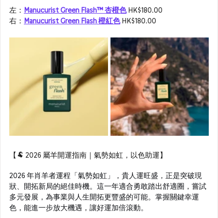
左：
Manucurist Green Flash™ 杏橙色
 HK$180.00
右：
Manucurist Green Flash 橙紅色
HK$180.00
【🐏 2026 屬羊開運指南｜氣勢如虹，以色助運】
2026 年肖羊者運程「氣勢如虹」，貴人運旺盛，正是突破現
狀、開拓新局的絕佳時機。這一年適合勇敢踏出舒適圈，嘗試
多元發展，為事業與人生開拓更豐盛的可能。掌握關鍵幸運
色，能進一步放大機遇，讓好運加倍滾動。