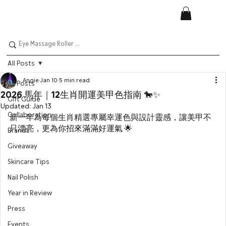
All Posts
Angie
Jan 10
5 min read
All Posts
2026 馬年｜12生肖開運美甲色指南 🐎✨
Gift Guide
Updated:
Jan 13
Collaboration
新一年為每個生肖精選專屬幸運色與設計靈感，讓美甲不
只漂亮，更為你招來滿滿好運氣 🌟
Brands
Giveaway
Skincare Tips
Nail Polish
Year in Review
Press
Events