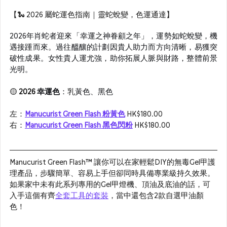
【🐍 2026 屬蛇運色指南｜靈蛇蛻變，色運通達】
2026年肖蛇者迎來「幸運之神眷顧之年」，運勢如蛇蛻變，機
遇接踵而來。過往醞釀的計劃因貴人助力而方向清晰，易獲突
破性成果。女性貴人運尤強，助你拓展人脈與財路，整體前景
光明。
🟡 
2026 
幸運色
：
乳
黃色、黑色
左：
Manucurist Green Flash 粉黃色
HK$180.00
右：
Manucurist Green Flash 黑色閃粉
HK$180.00
Manucurist Green Flash™ 讓你可以
在家輕鬆DIY的無毒Gel甲護
理產品，步驟簡單、容易上手但卻同時具備專業級持久效果。
如果家中未有此系列專用的Gel甲燈機、頂油及底油的話，可
入手這個
有齊
全套工具的套裝
，當中還包含2款自選甲油顏
色！