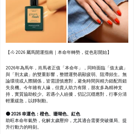
【🐴 2026 屬馬開運指南｜本命年轉勢，從色彩開始】
2026年為馬年，肖馬者正值「本命年」，同時面臨「值太歲」
與「刑太歲」的雙重影響，整體運勢易顯疲弱、阻滯頻生。無
論環境或人際關係，皆需謹慎應對，避免時間與精力錯配而錯
失良機。今年雖有人緣，但貴人助力有限，朋友多為精神支
持，實質協助較少。若遇小人紛擾，切記沉穩應對，行事分清
輕重緩急，以靜制動。
🟠 2026 幸運色：橙色、珊瑚色、紅色
助旺本命年氣勢，化解太歲壓抑，尤其適合需要突破僵局、提
升行動力的時刻。