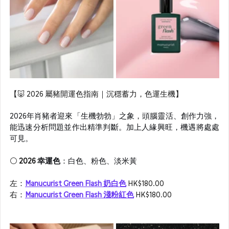
【🐷 2026 屬豬開運色指南｜沉穩蓄力，色運生機】
2026年肖豬者迎來「生機勃勃」之象，頭腦靈活、創作力強，
能迅速分析問題並作出精準判斷。加上人緣興旺，機遇將處處
可見。
⚪ 
2026 
幸運色
：白色、粉色、淡米黃
左：
Manucurist Green Flash 奶白色
 HK$180.00
右：
Manucurist Green Flash 淺粉紅色
 HK$180.00