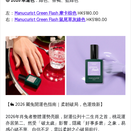
🟣 
2026 
幸運色
：綠色、茶褐、藍綠色
左：
Manucurist Green Flash 摩卡棕色
 HK$180.00
右：
Manucurist Green Flash 鼠尾草灰綠色
 HK$180.00
【🐇 2026 屬兔開運色指南｜柔韌破局，色運煥新】
2026年肖兔者整體運勢亮眼，財運位列十二生肖之首，桃花運
亦居第二。然受「破太歲」影響，隱藏「好事多磨」之象，易
感心緒不寧、自信不足，需以柔韌之心破局前行。