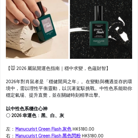
【🐭 2026 屬鼠開運色指南｜穩中求變，色蘊財智】
2026年對肖鼠者是「穩健開局之年」。在變動與機遇並存的環
境中，需以理性平衡靈動，以沉著駕馭挑戰。中性色系能助你
穩定氣場、提升直覺，並在關鍵時刻精準出擊。
以中性色系穩住心神
⚪ 
2026 
幸運色
：
黑、白、灰
左：
Manucurist Green Flash 灰色
HK$180.00
右：
Manucurist Green Flash 黑色閃粉
HK$180.00