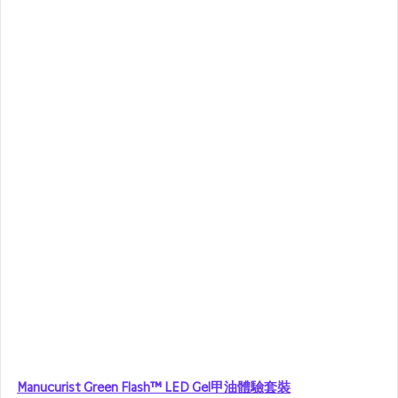
Manucurist Green Flash™ LED Gel甲油體驗套裝