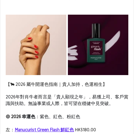
【🐂 2026 屬牛開運色指南｜貴人加持，色運相生】
2026年對肖牛者而言是「貴人顯現之年」，易獲上司、客戶賞
識與扶助。無論事業或人際，皆可望在穩健中見突破。
🟣 
2026 
幸運色
：紫色、紅色、粉紅色
左：
Manucurist Green Flash 鮮紅色
HK$180.00