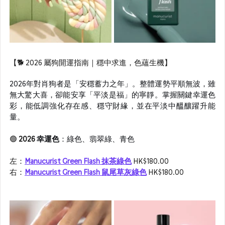
【🐕 2026 屬狗開運指南｜穩中求進，色蘊生機】
2026年對肖狗者是「安穩蓄力之年」。整體運勢平順無波，雖
無大驚大喜，卻能安享「平淡是福」的寧靜。掌握關鍵幸運色
彩，能低調強化存在感、穩守財緣，並在平淡中醞釀躍升能
量。
🟢
 2026 
幸運色
：綠色、翡翠綠、青色
左：
Manucurist Green Flash 抹茶綠色
 HK$180.00
右：
Manucurist Green Flash 鼠尾草灰綠色
 HK$180.00