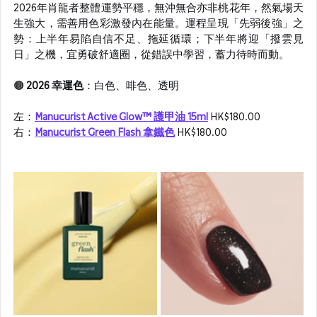
2026年肖龍者整體運勢平穩，無沖無合亦非桃花年，然氣場天
生強大，需善用色彩激發內在能量。運程呈現「先弱後強」之
勢：上半年易陷自信不足、拖延循環；下半年將迎「撥雲見
日」之機，宜勇破舒適圈，從錯誤中學習，蓄力待時而動。
🟤 
2026 
幸運色
：白色、啡色、透明
左：
Manucurist Active Glow™ 護甲油 15ml
 HK$180.00
右：
Manucurist Green Flash 拿鐵色
 HK$180.00