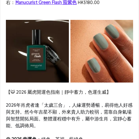
右：
Manucurist Green Flash 茄紫色
 HK$180.00
【🐯 2026 屬虎開運色指南｜靜中蓄力，色運生威】
2026年肖虎者逢「太歲三合」，人緣運勢通暢，易得他人好感
與支持。然今年吉星不顯，外來貴人助力較弱，需靠自身氣場
與智慧開拓局面。整體運程穩中有升，屬中游生肖，宜靜心蓄
能、低調佈局。