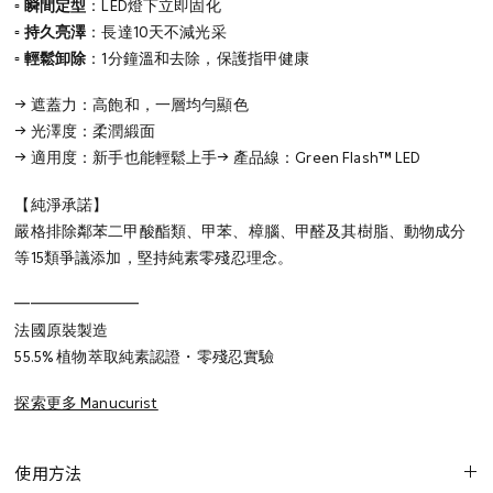
▫️
瞬間定型
：LED燈下立即固化
▫️
持久亮澤
：長達10天不減光采
▫️
輕鬆卸除
：1分鐘溫和去除，保護指甲健康
→ 遮蓋力：高飽和，一層均勻顯色
→ 光澤度：柔潤緞面
→ 適用度：新手也能輕鬆上手
→ 產品線：Green Flash™ LED
【純淨承諾】
嚴格排除鄰苯二甲酸酯類、甲苯、樟腦、甲醛及其樹脂、動物成分
等15類爭議添加，堅持純素零殘忍理念。
━━━━━━━━
法國原裝製造
55.5% 植物萃取
純素認證・零殘忍實驗
探索更多 Manucurist
使用方法