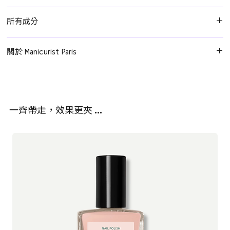
第一步：清潔指甲表面
所有成分
使用 Green Flash™ 卸甲水去除任何油脂。
乙酸乙酯、乙酸丁酯、硝化纖維素、甲苯磺酰胺/環氧樹脂、檸檬酸
第二步：底層
關於 Manicurist Paris
三丁酯、異丙醇、乙醯檸檬酸三丁酯、硬脂酸銨膨潤土、乙基三甲
塗上一層 Green Flash™ 底層油，確保包覆指甲邊緣。
基苯甲醯基苯基膦酸酯、CI 15880（紅34色澱）、己二酸/新戊二醇/
Manucurist Paris 是一家法國指甲油和指甲護理專家，專注於為美容
使用 Green Flash™ 24W LED 燈照射 2 分鐘。
偏苯三酸酐共聚物、CI 77891（二氧化鈦）、二丙酮醇、奧克立林、
專業人士和主流市場提供已有19年專業產品。2015年，Gaëlle
二氧化矽、CI 77510（亞鐵氰化鐵銨）、醇、HEA/IPDI異氰脲酸酯三
Lebrat Personnaz 接手了這家家族企業。她希望創造出完美的指甲
第三步：顏色
聚體/PG交聯聚合物、磷酸、乙醇酸、蘋果酸、乳酸、CI 19140（黃
一齊帶走，效果更夾 …
油，結合色彩、質量、持久度和光澤，同時具有無毒潔淨的配方。
塗上您喜愛的 Green Flash™ 顏色，記得包覆指甲邊緣。
化體/PG交聯聚合物、磷酸、乙醇酸、蘋果酸、乳酸、CI 19140（黃
使用 Green Flash™ 24W LED 燈照射 2 分鐘。
化物/PG交聯聚合物、磷酸、乙醇酸、蘋果酸、乳酸、CI 19140（黃
Green™ 是一種由植物提煉的指甲油系列，不會妥協於光澤和持久
重複此步驟，塗抹第二層薄薄的顏色。
305）
度。快乾、超耐用，呈現出強烈的亮光效果。Green Flash™ LED
Gel 光療指甲油採用了蔗糖、小麥、馬鈴薯和玉米等成分。含有高達
第四步：頂層
55.5% 植物基
84%植物成分，強調加強保濕及強化指甲、活化甲面光澤。
塗上 Green Flash™ 頂層油，再次包覆指甲邊緣。
使用 Green Flash™ 24W LED 燈照射 3 分鐘。