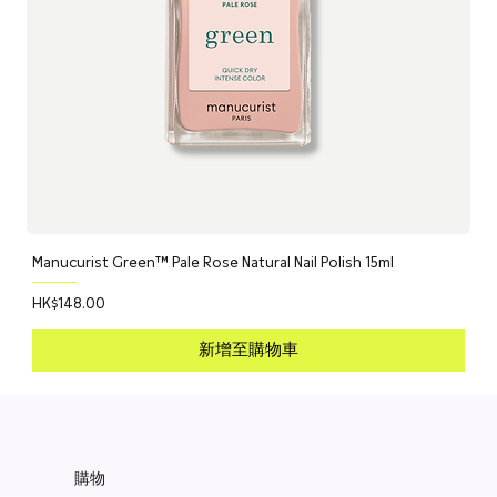
Manucurist Green™ Pale Rose Natural Nail Polish 15ml
價格
HK$148.00
新增至購物車
購物