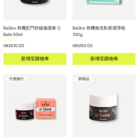
Baûbo 有機肛門舒緩修護膏 Q
Baûbo 有機無皂私密潔淨梘
Balm 50ml
100g
價格
價格
HK$410.00
HK$150.00
新增至購物車
新增至購物車
方便旅行
新商品