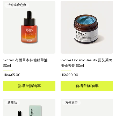
治癒痤瘡疤痕
Sknfed 有機草本神仙精華油
Evolve Organic Beauty 藍艾菊萬
30ml
用修護膏 60ml
價格
價格
HK$465.00
HK$290.00
新增至購物車
新增至購物車
新商品
方便旅行