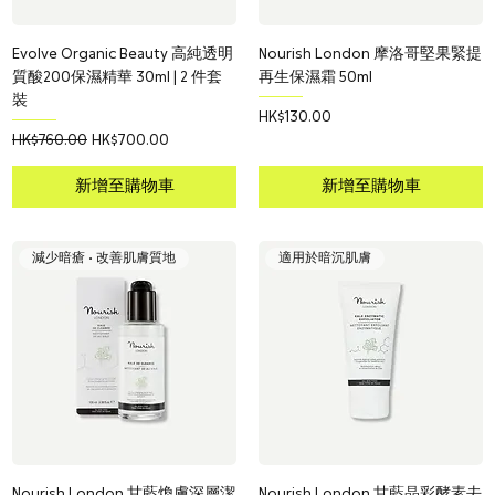
Evolve Organic Beauty 高純透明
Nourish London 摩洛哥堅果緊提
質酸200保濕精華 30ml | 2 件套
再生保濕霜 50ml
裝
價格
HK$130.00
一般價格
促銷價格
HK$760.00
HK$700.00
新增至購物車
新增至購物車
減少暗瘡 • 改善肌膚質地
適用於暗沉肌膚
Nourish London 甘藍煥膚深層潔
Nourish London 甘藍晶彩酵素去