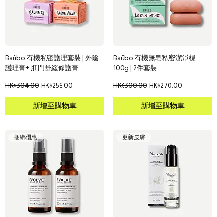
Baûbo 有機私密護理套裝 | 外陰
Baûbo 有機無皂私密潔淨梘
護理膏+ 肛門舒緩修護膏
100g | 2件套裝
一般價格
促銷價格
一般價格
促銷價格
HK$304.00
HK$259.00
HK$300.00
HK$270.00
新增至購物車
新增至購物車
捆綁優惠
更新皮膚