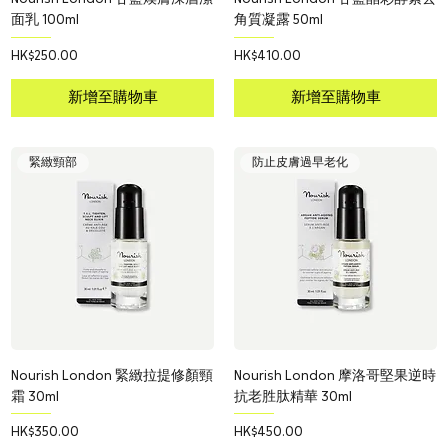
面乳 100ml
角質凝露 50ml
價格
價格
HK$250.00
HK$410.00
新增至購物車
新增至購物車
緊緻頸部
防止皮膚過早老化
Nourish London 緊緻拉提修顏頸
Nourish London 摩洛哥堅果逆時
霜 30ml
抗老胜肽精華 30ml
價格
價格
HK$350.00
HK$450.00