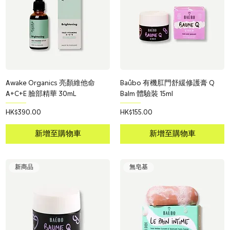
Awake Organics 亮顏維他命
Baûbo 有機肛門舒緩修護膏 Q
A+C+E 臉部精華 30mL
Balm 體驗裝 15ml
價格
價格
HK$390.00
HK$155.00
新增至購物車
新增至購物車
新商品
無皂基