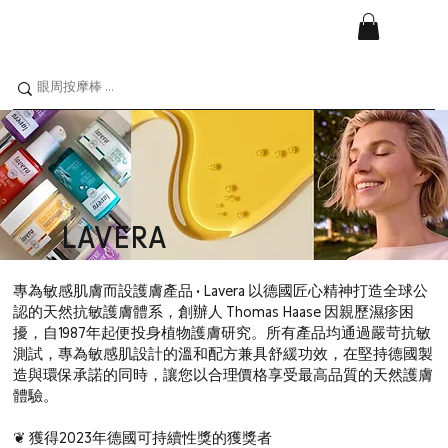
LAVERA
專為敏感肌膚而設護膚產品 • Lavera 以德國匠心精神打造全球公
認的天然抗敏護膚體系，創辦人 Thomas Haase 因親歷濕疹困
擾，自1987年起便投身植物護膚研究。所有產品均通過嚴苛抗敏
測試，專為敏感肌設計的溫和配方兼具舒緩功效，在堅持德國製
造與環保承諾的同時，讓您以合理價格享受最高品質的天然護膚
體驗。
❦ 獲得2023年德國可持續性獎的獲獎者