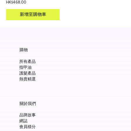
價格
HK$468.00
新增至購物車
購物
所有產品
指甲油
護髮產品
熱賣精選
關於我們
品牌故事
網誌
會員積分