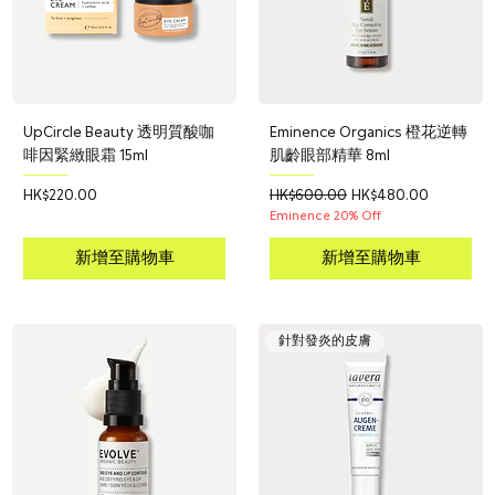
UpCircle Beauty 透明質酸咖
Eminence Organics 橙花逆轉
啡因緊緻眼霜 15ml
肌齡眼部精華 8ml
價格
一般價格
促銷價格
HK$220.00
HK$600.00
HK$480.00
Eminence 20% Off
新增至購物車
新增至購物車
針對發炎的皮膚