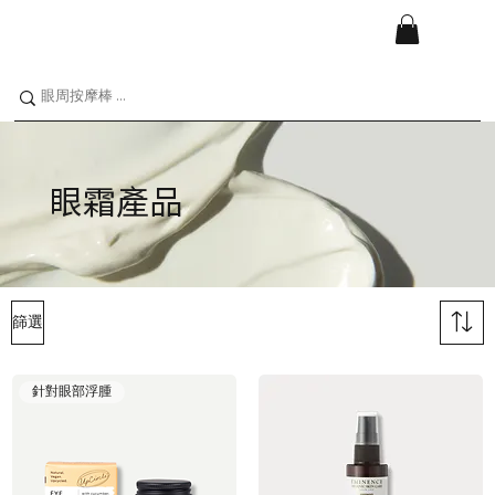
眼霜產品
篩選
針對眼部浮腫