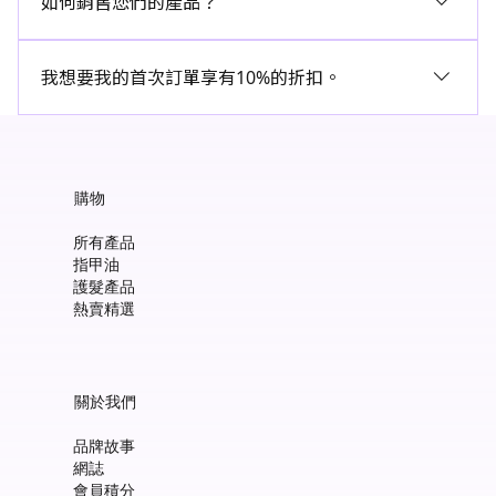
如何銷售您們的產品？
留言，我們將會在 24 小時內答覆。
想成為我們的零售合作夥伴嗎？填寫表格，讓我們了解您的
我想要我的首次訂單享有10%的折扣。
需要！
在主頁向下滾動，並訂閱我們的通訊。您將收到一封包含
10% 折扣碼的電子郵件。
購物
所有產品
指甲油
護髮產品
熱賣精選
關於我們
品牌故事
網誌
會員積分