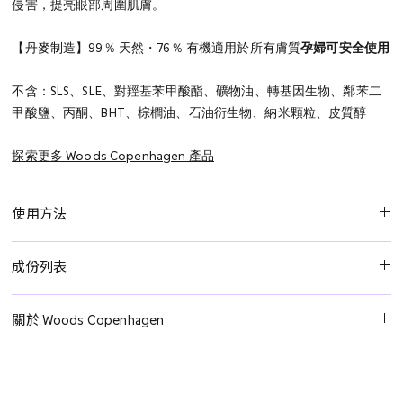
侵害，提亮眼部周圍肌膚。
【丹麥制造】
99％ 天然・76％ 有機
適用於所有膚質
孕婦可安全使用
不含：SLS、SLE、對羥基苯甲酸酯、礦物油、轉基因生物、鄰苯二
甲酸鹽、丙酮、BHT、棕櫚油、石油衍生物、納米顆粒、皮質醇
探索更多 Woods Copenhagen 產品
使用方法
在眼部周圍輕輕塗抹少量。用無名指塗抹在這個脆弱的皮膚區域。
成份列表
等待大約一分鐘以使其完全吸收，再塗抹化妝品或其他護膚品。
蘆薈葉水*、黃瓜果實水*、辛酸/癸酸甘油三酯**、膨潤土**、水族
關於 Woods Copenhagen
**、硬脂酸甘油酯**、鯨蠟硬脂醇**、磷酸二澱粉**、甘油*、支鏈
澱粉**、西蒙中國種子油**、荷荷巴酯**、葡萄糖基橙皮苷**、黃
Woods Copenhagen 是最新的丹麥美容品牌，出現在不少北歐 KOL
原膠**、生育酚**、向日葵籽油**、乙酰丙酸鈉**、月桂酰谷氨酸
的社交媒體上：與峽灣和森林中的天然有機成份，用現代科學突破
鈉**、苯甲酸鈉、山梨酸鉀、檸檬酸酸，硬脂酸**。
結合的高效護膚品，男女皆宜，為並成為純素主義者最愛的品牌。