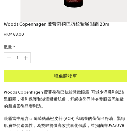
Woods Copenhagen 蘆薈荷荷巴抗紋緊緻眼霜 20ml
價
HK$468.00
格
數量
*
增至購物車
Woods Copenhagen 蘆薈荷荷巴抗紋緊緻眼霜 可減少浮腫和減淡
黑眼圈，溫和保護和滋潤嬌嫩肌膚，舒緩疲勞同時令雙眼四周細緻
的肌膚回復晶瑩剔透。
眼霜當中蘊含 α-葡萄糖基橙皮苷 (AGH) 和滋養的荷荷巴籽油，緊緻
肌膚並促進彈性，為雙眸提供高效抗氧化保護，並預防由UVA/UVB