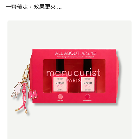
一齊帶走，效果更夾 …
有機*：76%
探索更多 Woods Copenhagen 產品
天然**：99%
pH值：5.2-5.7