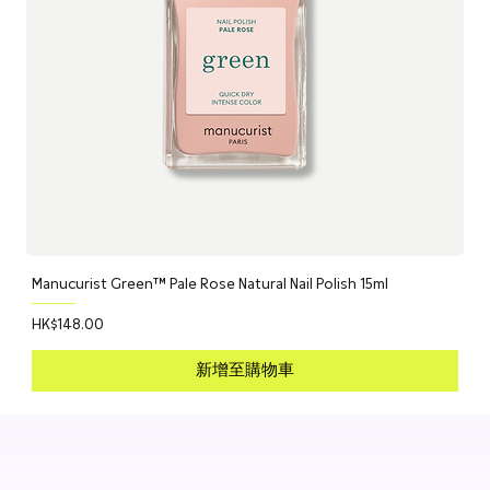
試。
Baûbo 於法國製造，並經婦科醫生測試。品牌將私密護理視為整體
身心健康的重要一環，並以與面部護膚同樣細緻與尊重的態度對
待。
Manucurist Green™ Pale Rose Natural Nail Polish 15ml
價格
HK$148.00
新增至購物車