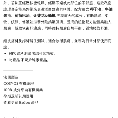
外。若妳正經歷私密乾燥、經期不適或此部位的不舒服，這款私密
護理膏定能為妳帶來更滋潤而舒適的呵護。
配方蘊含
椰子油、牛油
果油、荷荷巴油、金盞花及蜂蠟
等親膚天然成分，有助舒緩、柔
軟、鎮靜、修護並滋養外陰嬌嫩肌膚。豐潤的植物配方能輕柔融入
肌膚，幫助恢復舒適感，同時維持肌膚自然平衡，質地輕盈舒適。
經皮膚科及婦科醫生測試，適合敏感肌膚，並專為日常外部使用而
設。
98% 婦科測試者認可其功效。
此產品 不屬於純素產品。
━━━━━━━━
法國製造
COSMOS 有機認證
100% 成分來自有機農業
孕期及哺乳期適用
查看更多 Baûbo 產品