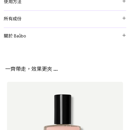
使用方法
潔淨雙手後，如因親密活動、運動、摩擦、荷爾蒙變化或其他原因
所有成份
引起外陰不適，可塗抹於外陰部位（如陰蒂、小陰唇、大陰唇、前
庭等）。
椰子油*、向日葵籽油*、蜂蠟*、荷荷巴籽油*、牛油果油*、金盞花
關於 Baûbo
花萃取*。
Baûbo 由Bethsabée Krivoshey 與 Cécilia Capece 兩位好友於法國
*
100% 成分來自有機農業。
創立，旨在為常被忽略的私密部位，帶來細緻而有效的護理。
一齊帶走，效果更夾 …
品牌靈感來自希臘女神 Baûbo，象徵女性的自由與自我表達。
Baûbo 的誕生源於一個簡單的理念：讓私密護理變得自然、簡單，
並打破不必要的社會偏見與禁忌。
有見於市場上缺乏真正有機、溫和且有效的外陰舒適護理方案，
Baûbo 推出一系列有機認證護理膏及清潔配方。所有產品均以天然
植物成分製成，專為舒緩、保護及滋養嬌嫩肌膚而設。從日常乾燥
的多用途護理，到針對親密活動、荷爾蒙變化或運動摩擦不適的專
門呵護，每款產品都旨在強化肌膚屏障，並經過嚴格臨床與專業測