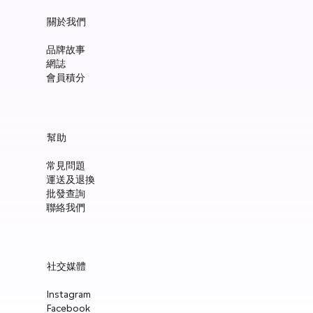
關於我們
品牌故事
網誌
會員積分
Manucurist Green™ Jelly Nail Polish Duo Set with Mini Pouch +
Manucurist Green™ Mermaid Glitter Natural Nail Polish 15ml
Manucurist: Spicy Pink – 天然辣粉紅色指甲油 15ml
Manucurist: Active™ Smooth 01 平滑裸色護甲油 15ml
Manucurist: Tangerine – 天然柑橘色指甲油 15ml
Manucurist: Nebula Holographic White – 天然星雲幻彩白指甲
Manucurist: Pop Pink – 天然泡泡粉紅色指甲油 15ml
Manucurist: Lime – 天然亮青檸指甲油 15ml
Manucurist: Milky Pink – 天然乳白粉紅色指甲油 15ml
Manucurist Xtrem Flash™ Gel 甲油頂油 15ml
Manucurist Green Flash™ LED 光療Gel甲油 15ml – Pop 泡泡粉紅
Manucurist Green Flash™ LED 光療Gel甲油 15ml – 星雲幻彩白
Manucurist Green Flash™ LED 光療Gel甲油 – 柑橘
Manucurist Green Flash™ LED 光療Gel甲油 15ml – 青檸色
Manucurist Green Flash™ LED 光療Gel甲油 15ml – 辣粉紅
幫助
Charm
油 15ml
價格
價格
價格
價格
價格
價格
價格
價格
價格
價格
價格
價格
價格
HK$148.00
HK$148.00
HK$180.00
HK$148.00
HK$148.00
HK$148.00
HK$148.00
HK$250.00
HK$188.00
HK$188.00
HK$188.00
HK$188.00
HK$188.00
常見問題
價格
價格
HK$300.00
HK$148.00
運送及退換
新增至購物車
新增至購物車
新增至購物車
新增至購物車
新增至購物車
新增至購物車
新增至購物車
新增至購物車
新增至購物車
新增至購物車
新增至購物車
新增至購物車
新增至購物車
批發查詢
新增至購物車
新增至購物車
聯絡我們
社交媒體
Instagram
Facebook