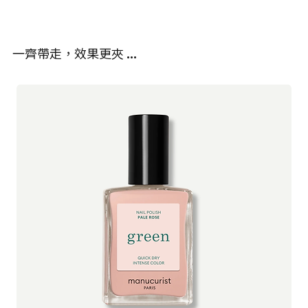
Nourish London 由 Dr. Pauline Hili 創立——她是一位擁有超過30年天
取、甘油辛酸酯、乙醯丙酸、山梨糖醇、向日葵籽油、玫瑰果花
然及有機護膚品研發經驗的科學家。品牌植根於一個堅定的信念：
油、硬脂酸、伊萊石、棕櫚酸、玫瑰天竺葵花油、乙醯丙酸鈉、庫
以科學為基礎的自然成分，效果遠勝合成護膚品。
拉索蘆薈葉汁粉、黃原膠、堪地里拉蠟/荷荷巴/米糠聚甘油硬脂酸
一齊帶走，效果更夾 …
酯、甘藍粉、乳香油、沒藥油、甘油十一碳烯酸酯、酵母萃取、明
所有產品均於倫敦自家廠房配製，只選用最純淨、符合道德採購標
串球菌/蘿蔔根發酵濾液、硬脂醯乳酸鈉、菠蘿果萃取、美洲白楊樹
準的成分，並以最佳濃度調配。無需任何合成化學物質，即可帶來
皮萃取、乳酸桿菌發酵物、迷迭香油、香茅醇⁺、丁香酚⁺、香葉醇
卓越而可見的效果。Nourish London 深信：肌膚健康，美麗隨之而
⁺、檸檬烯⁺、芳樟醇⁺
來。
*有機認證
**有機來源
⁺天然存在於精油中