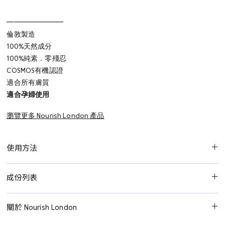
━━━━━━━━⁠
倫敦製造
100%天然成分
100%純素．零殘忍
COSMOS有機認證
適合所有膚質
適合孕婦使用
瀏覽更多 Nourish London 產品
使用方法
取適量潔面乳於指尖，塗抹於微濕的肌膚上。充分按摩，直至潔面
成份列表
乳轉變為綠色。以溫水沖洗乾淨，然後輕輕拍乾。
水、甜杏仁籽粉、甘油**、乳酸桿菌/石榴果發酵萃取物、高嶺土、
關於 Nourish London
乳酸桿菌/保加利亞乳酸菌發酵濾液、藻膠、摩洛哥堅果油、格里菲
尼亞籽萃取、甜杏仁油、氫化荷荷巴油、鯨蠟硬脂醇、甘藍葉萃