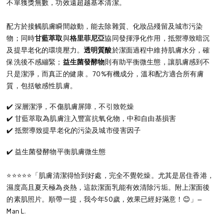
不單獲獎無數，功效遠超越基本清潔。
配方於接觸肌膚瞬間啟動，能去除雜質、化妝品殘留及城市污染
物；同時
甘藍萃取
與
格里菲尼亞
協同發揮淨化作用，抵禦導致暗沉
及提早老化的環境壓力。
透明質酸
於潔面過程中維持肌膚水分，確
保洗後不感繃緊；
益生菌發酵物
則有助平衡微生態，讓肌膚感到不
只是潔淨，而真正的健康 。70%有機成分，溫和配方適合所有膚
質，包括敏感性肌膚。
✔️ 深層潔淨，不傷肌膚屏障，不引致乾燥
✔️ 甘藍萃取為肌膚注入豐富抗氧化物，中和自由基損害
✔️ 抵禦導致提早老化的污染及城市侵害因子
✔️ 益生菌發酵物平衡肌膚微生態
⭐⭐⭐⭐⭐
「肌膚清潔得恰到好處，完全不覺乾燥。尤其是居住香港，
濕度高且夏天極為炎熱，這款潔面乳能有效清除污垢。附上潔面後
的素肌照片。順帶一提，我今年50歲，效果已經好滿意！😊」—
Man L.