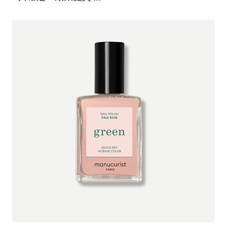
酯、甘藍粉、乳香油、沒藥油、甘油十一碳烯酸酯、酵母萃取、明
所有產品均於倫敦自家廠房配製，只選用最純淨、符合道德採購標
串球菌/蘿蔔根發酵濾液、硬脂醯乳酸鈉、菠蘿果萃取、美洲白楊樹
準的成分，並以最佳濃度調配。無需任何合成化學物質，即可帶來
皮萃取、乳酸桿菌發酵物、迷迭香油、香茅醇⁺、丁香酚⁺、香葉醇
卓越而可見的效果。Nourish London 深信：肌膚健康，美麗隨之而
⁺、檸檬烯⁺、芳樟醇⁺
來。
*有機認證
**有機來源
⁺天然存在於精油中