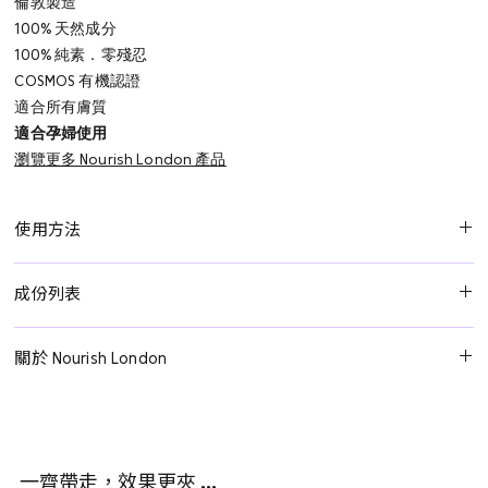
倫敦製造
100% 天然成分
100% 純素．零殘忍
COSMOS 有機認證
適合所有膚質
適合孕婦使用
瀏覽更多 Nourish London 產品
使用方法
溫和潔面：
於濕潤肌膚上輕輕按摩，以凍水沖洗乾淨，然後輕輕拍
成份列表
乾。
水、甜杏仁籽粉、甘油**、乳酸桿菌/石榴果發酵萃取物、高嶺土、
日常去角質面膜：
均勻塗抹於乾燥肌膚上，靜置2分鐘，然後以凍水
關於 Nourish London
乳酸桿菌/保加利亞乳酸菌發酵濾液、藻膠、摩洛哥堅果油、格里菲
沖洗乾淨，輕輕拍乾。
尼亞籽萃取、甜杏仁油、氫化荷荷巴油、鯨蠟硬脂醇、甘藍葉萃
Nourish London 由 Dr. Pauline Hili 創立——她是一位擁有超過30年天
每週煥膚護理：
薄敷作為面膜。5分鐘後，噴上爽膚噴霧或水以軟化
取、甘油辛酸酯、乙醯丙酸、山梨糖醇、向日葵籽油、玫瑰果花
然及有機護膚品研發經驗的科學家。品牌植根於一個堅定的信念：
面膜，輕輕按摩，然後以凍水沖洗乾淨，輕輕拍乾。
油、硬脂酸、伊萊石、棕櫚酸、玫瑰天竺葵花油、乙醯丙酸鈉、庫
以科學為基礎的自然成分，效果遠勝合成護膚品。
拉索蘆薈葉汁粉、黃原膠、堪地里拉蠟/荷荷巴/米糠聚甘油硬脂酸
一齊帶走，效果更夾 …