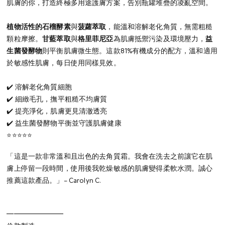
肌膚的你，打造終極多用途護膚方案，告別瓶罐堆疊的凌亂空間。
植物活性的石榴酵素
與
菠蘿萃取
，能溫和溶解老化角質，無需粗糙
顆粒摩擦。
甘藍萃取
與
格里菲尼亞
為肌膚抵禦污染及環境壓力，
益
生菌發酵物
則平衡肌膚微生態。這款81%有機成分的配方，溫和適用
於敏感性肌膚，每日使用同樣見效。
✔️ 溶解老化角質細胞
✔️ 細緻毛孔，撫平粗糙不均膚質
✔️ 提亮淨化，肌膚更見清澈透亮
✔️ 益生菌發酵物平衡並守護肌膚健康
⭐⭐⭐⭐⭐
「這是一款非常溫和且出色的去角質霜。我會在洗去之前讓它在肌
膚上停留一段時間，使用後我乾燥敏感的肌膚變得柔軟水潤。誠心
推薦這款產品。」– Carolyn C.
━━━━━━━━⁠