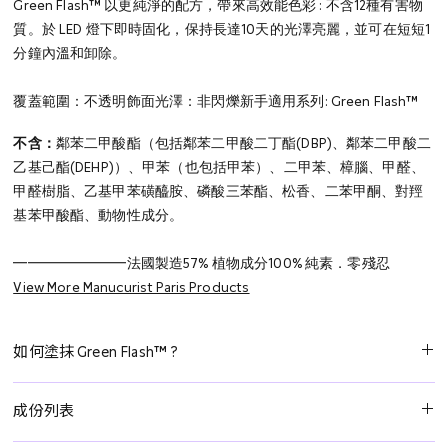
Green Flash™ 以更純淨的配方，帶來高效能色彩 : 不含12種有害物
質。於 LED 燈下即時固化，保持長達10天的光澤亮麗，並可在短短1
分鐘內溫和卸除。
覆蓋範圍：不透明飾面
光澤：非閃爍
新手適用
系列: Green Flash™
不含：
鄰苯二甲酸酯（包括鄰苯二甲酸二丁酯(DBP)、鄰苯二甲酸二
乙基己酯(DEHP)）、甲苯（也包括甲苯）、二甲苯、樟腦、甲醛、
甲醛樹脂、乙基甲苯磺醯胺、磷酸三苯酯、松香、二苯甲酮、對羥
基苯甲酸酯、動物性成分。
━━━━━━━━
法國製造
57% 植物成分
100% 純素．零殘忍
View More Manucurist Paris Products
如何塗抹 Green Flash™ ?
第一步：清潔指甲表面
成份列表
使用 Green Flash™ 卸甲水去除任何油脂。