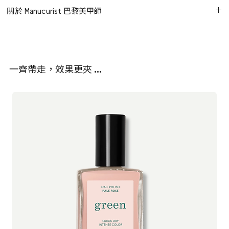
乙酸乙酯、乙酸丁酯、硝化纖維素、羥乙基丙烯酸酯/IPDI/PPG-15 甘
第二步：底層
關於 Manucurist 巴黎美甲師
油醚共聚物、異丙醇、乙醯檸檬酸三丁酯、雙-HEMA 聚(1,4-丁二
塗上一層 Green Flash™ 底層油，確保包覆指甲邊緣。
醇)-9/IPDI 共聚物、乙基三甲基苯甲酰基苯基膦酸酯、硬脂烷銨膨潤
Manucurist Paris 是一家法國指甲油和指甲護理專家，專注於為美容
使用 Green Flash™ 24W LED 燈照射 2 分鐘。
土、CI 77891（二氧化鈦）、CI 19140（黃色5號色澱）、二丙酮
專業人士和主流市場提供已有19年專業產品。2015年，Gaëlle
醇、二氧化矽、山梨酸、BHT、磷酸、CI 77510（亞鐵氰化銨鐵）、
Lebrat Personnaz 接手了這家家族企業。她希望創造出完美的指甲
第三步：顏色
CI 73360（紅色30號）、CI 77499（氧化鐵）
一齊帶走，效果更夾 …
油，結合色彩、質量、持久度和光澤，同時具有無毒潔淨的配方。
塗上您喜愛的 Green Flash™ 顏色，記得包覆指甲邊緣。
使用 Green Flash™ 24W LED 燈照射 2 分鐘。
57% 植物成分
Green™
是一種由植物提煉的指甲油系列，不會妥協於光澤和持久
重複此步驟，塗抹第二層薄薄的顏色。
度。快乾、超耐用，呈現出強烈的亮光效果。Green Flash™ LED
Gel 光療指甲油採用了蔗糖、小麥、馬鈴薯和玉米等成分。含有高達
第四步：頂層
84%植物成分，強調加強保濕及強化指甲、活化甲面光澤。
塗上 Green Flash™ 頂層油，再次包覆指甲邊緣。
使用 Green Flash™ 24W LED 燈照射 3 分鐘。