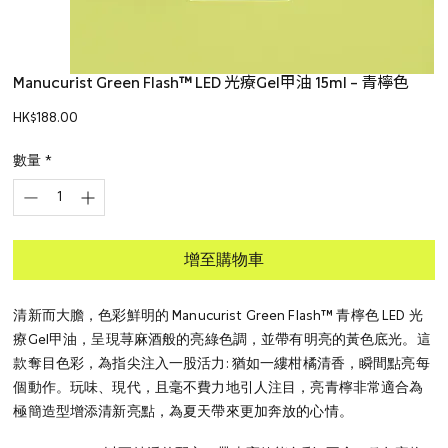
Manucurist Green Flash™ LED 光療Gel甲油 15ml – 青檸色
價
HK$188.00
格
數量
*
增至購物車
清新而大膽，色彩鮮明的 Manucurist Green Flash™ 青檸色 LED 光
療Gel甲油，呈現荨麻酒般的亮綠色調，並帶有明亮的黃色底光。這
款奪目色彩，為指尖注入一股活力: 猶如一縷柑橘清香，瞬間點亮每
個動作。玩味、現代，且毫不費力地引人注目，亮青檸非常適合為
極簡造型增添清新亮點，為夏天帶來更加奔放的心情。