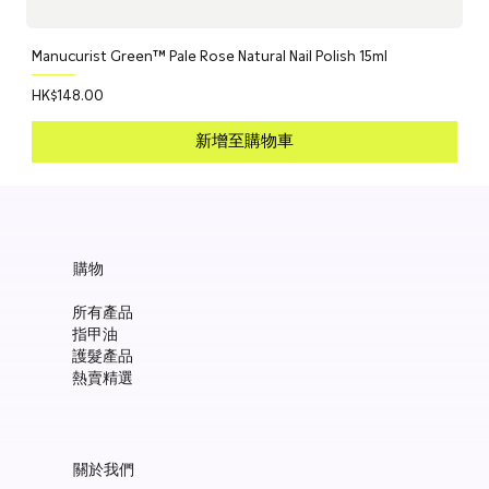
Manucurist Green™ Pale Rose Natural Nail Polish 15ml
價格
HK$148.00
新增至購物車
購物
所有產品
指甲油
護髮產品
熱賣精選
關於我們