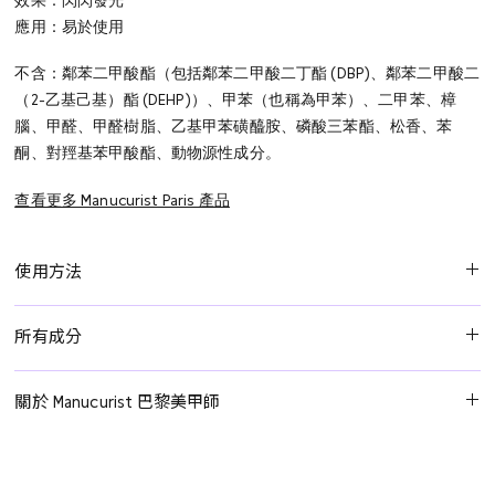
效果：閃閃發光
應用：易於使用
不含：鄰苯二甲酸酯（包括鄰苯二甲酸二丁酯 (DBP)、鄰苯二甲酸二
（2-乙基己基）酯 (DEHP)）、甲苯（也稱為甲苯）、二甲苯、樟
腦、甲醛、甲醛樹脂、乙基甲苯磺醯胺、磷酸三苯酯、松香、苯
酮、對羥基苯甲酸酯、動物源性成分。
查看更多 Manucurist Paris 產品
使用方法
Step 1: Prepare the Nail
所有成分
Remove any oils using Green Flash Nail Polish Remover.
Ethyl Acetate, Butyl Acetate, Nitrocellulose, Hydroxyethyl
Step 2: Base Coat
關於 Manucurist 巴黎美甲師
Acrylate/Ipdi/PPG-15 Glyceryl Ether Copolymer, Acetyl Tributyl
Apply Green Flash Base Coat, ensuring you cap the edge of the
Citrate, Isopropyl Alcohol, Bis-Hema Poly(1,4-Butanediol)-9/Ipdi
Manucurist Paris 是一家法國指甲油和指甲護理專家，專注於為美容
nail.
Copolymer, Ethyl Trimethylbenzoyl Phenylphosphinate,
專業人士和主流市場提供已有19年專業產品。2015年，Gaëlle
Cure under the Green Flash 24W LED Lamp for 1 minute.
Stearalkonium Bentonite, Calcium Aluminum Borosilicate, Silica, CI