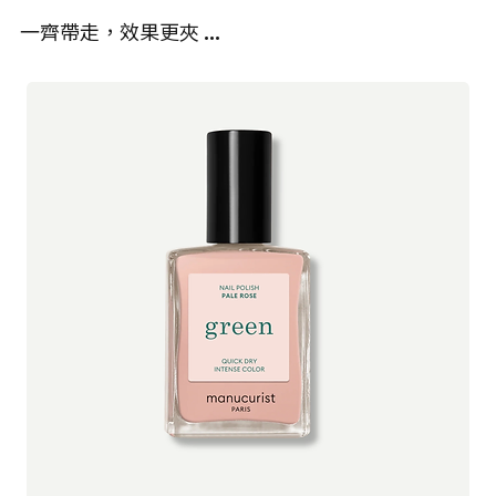
Lebrat Personnaz 接手了這家家族企業。她希望創造出完美的指甲
19140 (Yellow 5 Lake), Diacetone Alcohol, CI 77510 (Ferric
一齊帶走，效果更夾 …
油，結合色彩、質量、持久度和光澤，同時具有無毒潔淨的配方。
Step 3: Color
Ammonium Ferrocyanide), CI 77891 (Titanium Dioxide), CI 77266
Apply your favorite Green Flash color, remembering to cap the
[Nano] (Black 2), BTH, Phosphoric Acid, Tin Oxide
Green™ 是一種由植物提煉的指甲油系列，不會妥協於光澤和持久
edge.
度。快乾、超耐用，呈現出強烈的亮光效果。Green Flash™ LED
Cure under the Green Flash 24W LED Lamp for 1 minute. Repeat
58.5% Bio-Sourced
Gel 光療指甲油採用了蔗糖、小麥、馬鈴薯和玉米等成分。含有高達
this step to apply a second thin coat of color and cure under the
84%植物成分，強調加強保濕及強化指甲、活化甲面光澤。
lamp for 1 more minute.
Step 4: Top Coat
Apply Green Flash Top Coat, again capping the edge.
Cure under the Green Flash 24W LED Lamp for 2 minutes.