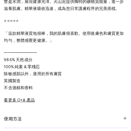
豐盈水潤，展現健康光澤。火山泥提供獨特的礦物質能量，進一步
滋養肌膚。精華液吸收迅速，成為您日常護膚程序的完美搭檔。
⭐⭐⭐⭐⭐
「這款精華液質地很棒，我的肌膚很喜歡。使用後膚色和膚質更加
均勻，整體感覺更健康。」
━━━━━━━━⁠
98.6% 天然成分
100% 純素 & 零殘忍
除敏感肌以外，適用於所有膚質
英國製造
不含酒精和香料
看更多 Q+A 產品
使用方法