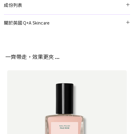
早晚在保濕前或保濕前塗抹於清潔的皮膚上。獨特的高度保濕配方
成份列表
是精華液和保濕霜的結合。
水、辛酸/癸酸甘油三酯、月桂酸異戊酯、聚甘油-4二異硬脂酸酯/
關於英國 Q+A Skincare
聚羥基硬脂酸酯/癸二酸酯、甘油、角鯊烷、硫酸鎂、火山土、抗壞
血酸、玻尿酸、支鏈澱粉、1,2-己二醇乙基己基甘油、苯氧乙醇、生
來自英國的 Q+A 護膚品牌摒棄繁雜訊息，以天然成分、清晰易懂的
育醇， 檸檬酸。
產品說明和實惠的價格詮釋奢華護膚理念。他們家的產品採用 98%
天然來源成分，無殘忍動物測試，配方溫和不含刺激性化學物質，
一齊帶走，效果更夾 …
並且拒絕專業術語，讓護膚變得簡單易懂。 Q+A 提供各種肌膚問題
的有效解決方案，適用族群涵蓋乾燥缺水至皺紋鬆弛等多種膚質。
加入 Q+A，開啟溫和有效呵護肌膚之旅，讓您的肌膚和地球都更加
美麗健康！