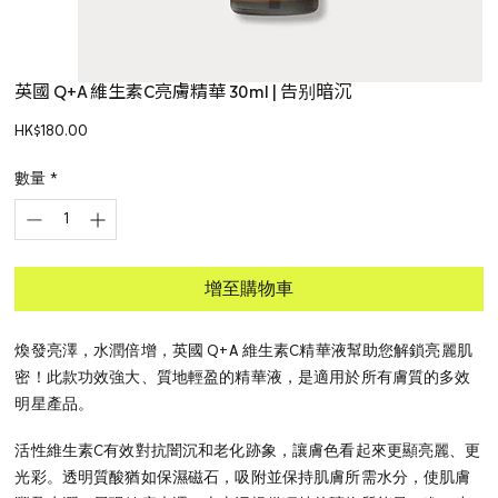
英國 Q+A 維生素C亮膚精華 30ml | 告别暗沉
價
HK$180.00
格
數量
*
增至購物車
煥發亮澤，水潤倍增，英國 Q+A 維生素C精華液幫助您解鎖亮麗肌
密！此款功效強大、質地輕盈的精華液，是適用於所有膚質的多效
明星產品。
活性維生素C有效對抗闇沉和老化跡象，讓膚色看起來更顯亮麗、更
光彩。透明質酸猶如保濕磁石，吸附並保持肌膚所需水分，使肌膚