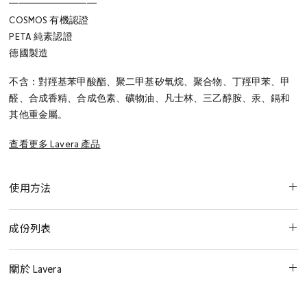
━━━━━━━━━
COSMOS 有機認證
PETA 純素認證
德國製造
不含：對羥基苯甲酸酯、聚二甲基矽氧烷、聚合物、丁羥甲苯、甲
醛、合成香精、合成色素、礦物油、凡士林、三乙醇胺、汞、鎘和
其他重金屬。
查看更多 Lavera 產品
使用方法
剃鬚後塗抹於皮膚並輕輕按摩。
成份列表
水、庫拉索蘆薈葉汁*、甘油、戊二醇、十一烷、辛酸/癸酸甘油三
關於 Lavera
酯、磷酸二澱粉、荷荷巴籽油*、金縷梅葉提取物*、白樺葉提取物
*、蓍草葉/莖提取物*、葵花籽油、生育酚、乙酰丙酸、十三烷、月
1987年誕生於德國漢諾威的Lavera，以拉丁文「真理(verum)」為
桂基葡糖苷、聚甘油-6月桂酸酯、黃原膠、乙醯丙酸鈉、肉荳蔻基