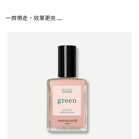
名，三十餘年來堅持「天然即真理」的純淨哲學，成為全球有機美
葡糖苷、結冷膠、硬脂醯谷氨酸鈉、卵磷脂、氫氧化鈉、檸檬酸、
妝領域的標竿品牌。
辛甘醇、香精**、芳樟醇**、檸檬烯**、香葉醇**、檸檬醛**丁香
一齊帶走，效果更夾 …
酚**
品牌核心精神
▫️
天然成分革命
：1980年代率先採用有機農場原料
* 成分來自經過認證的有機農業
▫️
生態永續承諾
：從配方到包裝貫徹環保理念
** 源自天然精油
▫️
科學與自然平衡
：每項產品通過BDIH嚴苛認證
綠色里程碑
• 歐洲首批獲得ECOCERT認證的美妝品牌
• 2005年實現全系列純素化
• 2018年達成碳中和生產