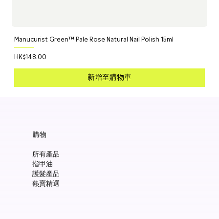
Manucurist Green™ Pale Rose Natural Nail Polish 15ml
價格
HK$148.00
新增至購物車
購物
所有產品
指甲油
護髮產品
熱賣精選