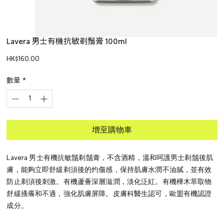
Lavera 男士有機抗敏剃鬚膏 100ml
價
HK$160.00
格
數量
*
增至購物車
Lavera 男士有機抗敏鬚剃鬚膏，不含酒精，溫和呵護男士剃鬚後肌
膚，能夠立即舒緩剃須後的灼傷感，保持肌膚水潤不油膩，並有效
防止剃須後刺激。有機蘆薈深層滋潤，淡化泛紅。有機樺木萃取物
舒緩搔癢和不適，強化肌膚屏障。皮膚科醫生認可，歐盟有機認證
成分。