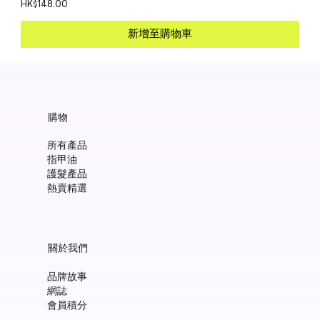
價格
HK$148.00
新增至購物車
購物
所有產品
指甲油
護髮產品
熱賣精選
關於我們
品牌故事
網誌
會員積分