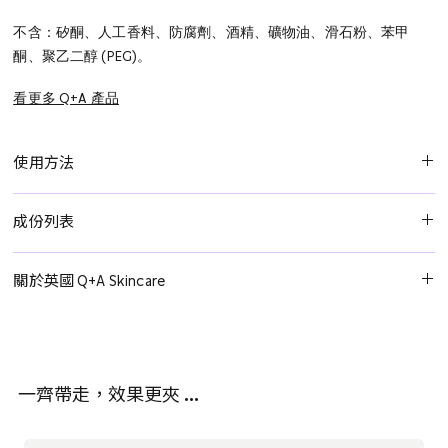
不含：矽酮、人工香料、防腐劑、酒精、礦物油、滑石粉、苯甲
酮、聚乙二醇 (PEG)。
看更多 Q+A 產品
使用方法
每日常用，潔面後取適量塗抹於臉部和頸部，直到完全吸收。可用
成份列表
作護膚程序的最後一步，也可在上妝前使用。請務必在外出暴露於
陽光下 15 分鐘前塗抹，並於流汗、游泳或擦拭後重新塗抹。
水、蘆薈葉汁、丙二醇、菸鹼醯胺、C12-15 烷基苯甲酸酯、二氧化
關於英國 Q+A Skincare
鈦、辛酸/癸酸三酸甘油酯、二乙氨基、羥基苯甲醯基苯甲酸己酯、
精胺酸、甘油、甜菜鹼、尿囊素、金銀花提取物，乙基己基三嗪
來自英國的 Q+A 護膚品牌摒棄繁雜訊息，以天然成分、清晰易懂的
酮，雙乙基己氧基苯酚甲氧基苯基三嗪，卡波姆，卵磷脂，荷荷芭
產品說明和實惠的價格詮釋奢華護膚理念。他們家的產品採用 98%
酯，辛二醇，聚羥基硬脂酸，羥基苯乙酮，苯氧乙醇，硬脂酸，檸
天然來源成分，無殘忍動物測試，配方溫和不含刺激性化學物質，
檬酸。
一齊帶走，效果更夾 …
並且拒絕專業術語，讓護膚變得簡單易懂。 Q+A 提供各種肌膚問題
的有效解決方案，適用族群涵蓋乾燥缺水至皺紋鬆弛等多種膚質。
加入 Q+A，開啟溫和有效呵護肌膚之旅，讓您的肌膚和地球都更加