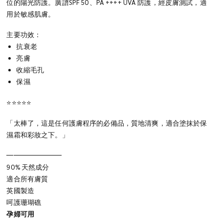
位的陽光防護。廣譜SPF 50、PA ++++ UVA 防護，經皮膚測試，適
用於敏感肌膚。
主要功效：
抗衰老
亮膚
收縮毛孔
保濕
⭐⭐⭐⭐⭐
「太棒了，這是任何護膚程序的必備品，質地清爽，適合塗抹於保
濕霜和彩妝之下。」
━━━━━━━━⁠
90% 天然成分
適合所有膚質
英國製造
呵護珊瑚礁
孕婦可用