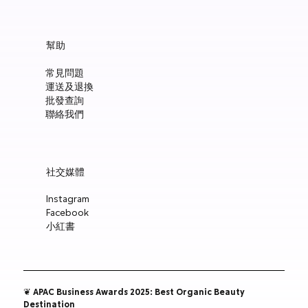
Manucurist Green™ Jelly Nail Polish Duo Set with Mini Pouch +
Manucurist Green™ Mermaid Glitter Natural Nail Polish 15ml
Manucurist: Spicy Pink – 天然辣粉紅色指甲油 15ml
Manucurist: Active™ Smooth 01 平滑裸色護甲油 15ml
Manucurist: Tangerine – 天然柑橘色指甲油 15ml
Manucurist: Nebula Holographic White – 天然星雲幻彩白指甲
Manucurist: Pop Pink – 天然泡泡粉紅色指甲油 15ml
Manucurist: Lime – 天然亮青檸指甲油 15ml
Manucurist: Milky Pink – 天然乳白粉紅色指甲油 15ml
Manucurist Xtrem Flash™ Gel 甲油頂油 15ml
Manucurist Green Flash™ LED 光療Gel甲油 15ml – Pop 泡泡粉紅
Manucurist Green Flash™ LED 光療Gel甲油 15ml – 星雲幻彩白
Manucurist Green Flash™ LED 光療Gel甲油 – 柑橘
Manucurist Green Flash™ LED 光療Gel甲油 15ml – 青檸色
Manucurist Green Flash™ LED 光療Gel甲油 15ml – 辣粉紅
幫助
Charm
油 15ml
價格
價格
價格
價格
價格
價格
價格
價格
價格
價格
價格
價格
價格
HK$148.00
HK$148.00
HK$180.00
HK$148.00
HK$148.00
HK$148.00
HK$148.00
HK$250.00
HK$188.00
HK$188.00
HK$188.00
HK$188.00
HK$188.00
常見問題
價格
價格
HK$300.00
HK$148.00
運送及退換
新增至購物車
新增至購物車
新增至購物車
新增至購物車
新增至購物車
新增至購物車
新增至購物車
新增至購物車
新增至購物車
新增至購物車
新增至購物車
新增至購物車
新增至購物車
批發查詢
新增至購物車
新增至購物車
聯絡我們
社交媒體
Instagram
Facebook
小紅書
❦ APAC Business Awards 2025: Best Organic Beauty
Destination