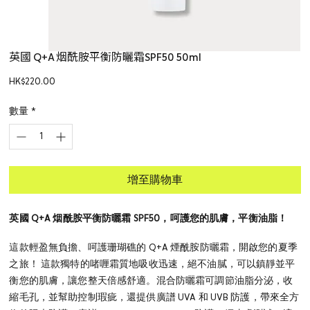
英國 Q+A 烟酰胺平衡防曬霜SPF50 50ml
價
HK$220.00
格
數量
*
增至購物車
英國 Q+A 烟酰胺平衡防曬霜 SPF50，呵護您的肌膚，平衡油脂！
這款輕盈無負擔、呵護珊瑚礁的 Q+A 煙酰胺防曬霜，開啟您的夏季
之旅！ 這款獨特的啫喱霜質地吸收迅速，絕不油膩，可以鎮靜並平
衡您的肌膚，讓您整天倍感舒適。混合防曬霜可調節油脂分泌，收
縮毛孔，並幫助控制瑕疵，還提供廣譜 UVA 和 UVB 防護，帶來全方