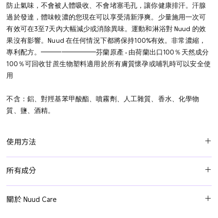
防止氣味，不會被人體吸收、不會堵塞毛孔，讓你健康排汗。
汗腺
過於發達，體味較濃的您現在可以享受清新淨爽。少量施用一次可
有效可在3至7天內大幅減少或消除異味。運動和淋浴對 Nuud 的效
果沒有影響。Nuud 在任何情況下都將保持100%有效。非常濃縮，
專利配方。
━━━━━━━━
芬蘭原產 • 由荷蘭出口
100％天然成分
100％可回收甘蔗生物塑料
適用於所有膚質
懷孕或哺乳時可以安全使
用
不含：
鋁、對羥基苯甲酸酯、噴霧劑、人工雜質、香水、化學物
質、鹽、酒精。
使用方法
最初每兩天塗抹一次。 如果發現不夠，可以每24小時重新塗抹一
所有成分
次。 如果您發現已足夠，可以嘗試每隔三天塗抹一次，如此類推。
對於大多數人來說，每週用兩次或三次就足夠。 使用Nuud的時間越
Nuud 只含10種天然成分。
長，您須重新塗抹的頻率就越低。
關於 Nuud Care
純微銀