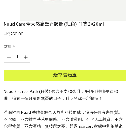
Nuud Care 全天然高效香體膏 (紅色) 孖裝 2×20ml
價
HK$260.00
格
數量
*
增至購物車
Nuud Smarter Pack (孖裝) 包含兩支20毫升，平均可持續長達20
週，擁有三個月清新無憂的日子，精明的你一定識揀！
革命性的 Nuud 香體膏結合天然和科技而成，沒有任何有害物質。
不含鋁、不含對羥基苯甲酸酯、不含噴霧劑、不含人工雜質、不含
化學物質、不含酒精，無後顧之憂。通過 Ecocert 微銀中和細菌來