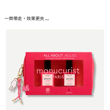
荷蘭初創公司 Nuud Care 在 Kickstarter 籌集超過 50,000€ 歐元，
椰子油：辛酸/癸酸甘油三酯
推出全天然純素體香膏（止汗劑），有效地讓您的腋窩保持長久乾
蓖麻油
爽及抑制汗味，也可以保護地球。
氧化鋅
一齊帶走，效果更夾 …
杏仁油
不像傳統的止汗劑含有刺激性化學成分，Nuud Care 全天然高效香
礦物粘土：硬脂基鈣基膨潤土
體膏對肌膚溫和無刺激，不會阻塞毛孔。它也不含鋁、對羥基苯甲
蔬菜乳化劑：聚甘油3二異硬脂酸酯
酸酯和其他有害物質，因此對於敏感肌膚、孕婦或注意健康的人來
蓖麻油提取物：氫化蓖麻油
說，這是一種安全有效的選擇。
蔬菜混合增強劑：碳酸丙烯酯
巴棕櫚蠟