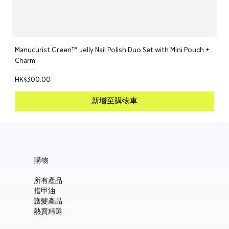
Manucurist Green™ Jelly Nail Polish Duo Set with Mini Pouch +
Charm
價格
HK$300.00
新增至購物車
購物
所有產品
指甲油
護髮產品
熱賣精選