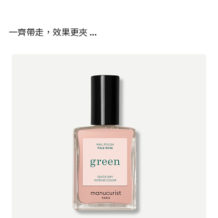
來自墨西哥仙人掌精煉的
不老精華
，具有鎮靜刺激皮膚的功效，同
然成分和來自世界各地的天然超級食品成分手工製成。全素產品，
時由於高含量的水結合物因而有出色的保濕能力。 強大的抗氧化功
不經動物測試，環保包裝，在其位於英國赫特福德郡的工作室小批
能，可舒緩肌膚不適及緊緻肌膚。
一齊帶走，效果更夾 …
量手工製作，以確保最高水平的新鮮度和品質。
小分子透明質酸
能深入毛穴滲透到肌膚深層，增強保濕效果及增加
查看更多 Evolve Beauty 產品
膠原蛋白增生，有助减少皺紋，改善膚色，使肌膚看起來更年輕。
成分列表:
水、大馬士革玫瑰花水*、柑橘阿馬拉花水*、甘油、辣木種子提取
物、仙人掌莖提取物*、透明質酸鈉、乙酰丙酸鈉、茴香酸鈉、脫氫
乙酸鈉、糊精。
*來自有機農業的成分