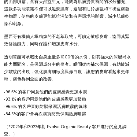
的面部噴霧，含有天然益生元，能夠為肌膚提供瞬間的水分補充。
這款多功能噴霧不僅可以滋潤肌膚，還能有助於加強和平衡皮膚微
生物群，使您的皮膚更能抵抗污染和有害環境的影響，減少肌膚乾
燥和刺激。
墨西哥有機仙人掌精煉的不老萃取物，可鎮定敏感皮膚，協同其緊
致修護能力，同時保護和增加皮膚水分。
透明質酸可承載比自身重量多1000倍的水份，以其強大的深層補水
能力而聞名，是保濕成分中的皇者。瞬間從內補水保濕，有助於減
少皺紋的出現，強化肌膚細緻度與嫩白度，讓您的皮膚看起來更年
輕，膚色得到全面的改善。
•96.6% 的客戶同意他們的皮膚感覺更加水潤
•93.1% 的客戶同意他們的皮膚感覺更加緊緻
•96.6% 的客戶喜歡防禦保濕活膚噴霧的氣味
•84.5%的客戶會再次購買防禦保濕活膚噴霧
（*2021年和2022年對 Evolve Organic Beauty 客戶進行的意見調
查。）