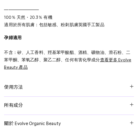
━━━━━━━━
100％ 天然・20.3％ 有機
適用於所有肌膚：包括敏感、粉刺肌膚
英國手工製品
孕婦適用
不含：矽、人工香料、羥基苯甲酸酯、酒精、礦物油、滑石粉、二
苯甲酮、苯氧乙醇、聚乙二醇、任何有害化學成分
查看更多 Evolve
Beauty 產品
使用方法
每日早晚使用：在清潔過的臉上輕輕噴灑。接著使用 Evolve
所有成分
Organic Beauty 的護膚產品和日常保濕霜。也可以在一天中作為化
妝定妝噴霧使用。
從非洲辣木樹種子提取的
辣木肽
，能保護皮膚细胞免受污染及可淨
關於 Evolve Organic Beauty
化肌膚。
Evolve Organic Beauty 生產的護膚品都是採用植物中的活性有機天