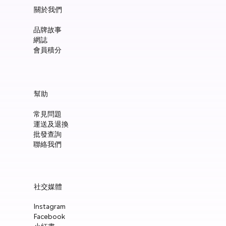
關於我們
品牌故事
網誌
會員積分
Manucurist Green™ Jelly Nail Polish Duo Set with Mini Pouch +
Manucurist Green™ Mermaid Glitter Natural Nail Polish 15ml
Manucurist: Spicy Pink – 天然辣粉紅色指甲油 15ml
Manucurist: Active™ Smooth 01 平滑裸色護甲油 15ml
Manucurist: Tangerine – 天然柑橘色指甲油 15ml
Manucurist: Nebula Holographic White – 天然星雲幻彩白指甲
Manucurist: Pop Pink – 天然泡泡粉紅色指甲油 15ml
Manucurist: Lime – 天然亮青檸指甲油 15ml
Manucurist: Milky Pink – 天然乳白粉紅色指甲油 15ml
Manucurist Xtrem Flash™ Gel 甲油頂油 15ml
Manucurist Green Flash™ LED 光療Gel甲油 15ml – Pop 泡泡粉紅
Manucurist Green Flash™ LED 光療Gel甲油 15ml – 星雲幻彩白
Manucurist Green Flash™ LED 光療Gel甲油 – 柑橘
Manucurist Green Flash™ LED 光療Gel甲油 15ml – 青檸色
Manucurist Green Flash™ LED 光療Gel甲油 15ml – 辣粉紅
幫助
Charm
油 15ml
價格
價格
價格
價格
價格
價格
價格
價格
價格
價格
價格
價格
價格
HK$148.00
HK$148.00
HK$180.00
HK$148.00
HK$148.00
HK$148.00
HK$148.00
HK$250.00
HK$188.00
HK$188.00
HK$188.00
HK$188.00
HK$188.00
常見問題
價格
價格
HK$300.00
HK$148.00
運送及退換
新增至購物車
新增至購物車
新增至購物車
新增至購物車
新增至購物車
新增至購物車
新增至購物車
新增至購物車
新增至購物車
新增至購物車
新增至購物車
新增至購物車
新增至購物車
批發查詢
新增至購物車
新增至購物車
聯絡我們
社交媒體
Instagram
Facebook