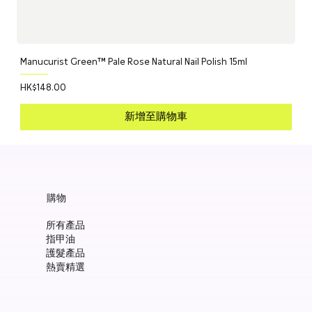
Manucurist Green™ Pale Rose Natural Nail Polish 15ml
價格
HK$148.00
新增至購物車
購物
所有產品
指甲油
護髮產品
熱賣精選