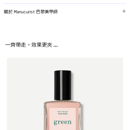
乙酸乙酯、乙酸丁酯、聚乙烯醇縮丁醛、雙-hema聚(1,4-丁二
第二步：底層
關於 Manucurist 巴黎美甲師
醇)-9/ipdi共聚物、甲苯磺醯胺/環氧樹脂、苯乙烯/丙烯酸酯共聚
塗上一層 Green Flash™ 底層油，確保包覆指甲邊緣。
物、三甲基苯甲醯基苯基次膦酸乙酯、檸檬酸三丁酯、異丙醇、磷
Manucurist Paris 是一家法國指甲油和指甲護理專家，專注於為美容
使用 Green Flash™ 24W LED 燈照射 2 分鐘。
酸、bht
專業人士和主流市場提供已有19年專業產品。2015年，Gaëlle
Lebrat Personnaz 接手了這家家族企業。她希望創造出完美的指甲
第三步：顏色
80.5% 植物性成分
一齊帶走，效果更夾 …
油，結合色彩、質量、持久度和光澤，同時具有無毒潔淨的配方。
塗上您喜愛的 Green Flash™ 顏色，記得包覆指甲邊緣。
使用 Green Flash™ 24W LED 燈照射 2 分鐘。
Green™ 是一種由植物提煉的指甲油系列，不會妥協於光澤和持久
重複此步驟，塗抹第二層薄薄的顏色。
度。快乾、超耐用，呈現出強烈的亮光效果。Green Flash™ LED
Gel 光療指甲油採用了蔗糖、小麥、馬鈴薯和玉米等成分。含有高達
第四步：頂層
84%植物成分，強調加強保濕及強化指甲、活化甲面光澤。
塗上 Green Flash™ 頂層油，再次包覆指甲邊緣。
使用 Green Flash™ 24W LED 燈照射 3 分鐘。