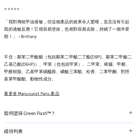
⭐⭐⭐⭐⭐
「我對傳統甲油過敏，但這個產品的效果令人驚嘆，並且沒有引起
我的過敏反應！它很容易塗抹，也相對容易去除，持續了一個半星
期！」 – Brittany
不含：鄰苯二甲酸酯（包括鄰苯二甲酸二丁酯(DBP)、鄰苯二甲酸二
乙基己酯(DEHP)）、甲苯（也包括甲苯）、二甲苯、樟腦、甲醛、
甲醛樹脂、乙基甲苯磺醯胺、磷酸三苯酯、松香、二苯甲酮、對羥
基苯甲酸酯、動物性成分。
看更多 Manucurist Paris 產品
如何塗抹 Green Flash™ ?
第一步：清潔指甲表面
成份列表
使用 Green Flash™ 卸甲水去除任何油脂。