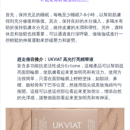
首先，保持充足的睡眠，每晚至少睡眠7–8小時，以幫助肌膚
得到充分修復和恢復。其次，保持良好的水分攝入，多喝水有
助於保持肌膚水分充足，維持皮膚的水潤和彈性。另外，適時
休息和放鬆也很重要，可以通過進行深呼吸、做瑜伽或進行一
些輕鬆的伸展運動來舒緩壓力和疲勞。
趕走倦容
推介：
UKVIAT 高光打亮精華液
富含多功能抗老活性成分Ectoine，這種產品可以幫助提
亮面部輪廓，使肌膚看起來更加明亮和有活力。使用方
法很簡單，只需在面部輪廓上輕輕塗抹，如額頭、鼻
樑、臉頰骨和下巴等位置，然後用指尖或美妝海綿均勻
推開。這樣可以使這些部位看起來更加突出，增添自然
的光澤感，讓整個面部看起來更加明亮和有神采。