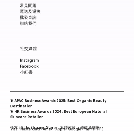
常見問題
運送及退換
批發查詢
聯絡我們
社交媒體
Instagram
Facebook
小紅書
❦ APAC Business Awards 2025: Best Organic Beauty
Destination
❦ HK Business Awards 2024: Best European Natural
Skincare Retailer
© 2026 The Organic Store ·
私隱政策
·
條款及細則
Visa · Mastercard · Amex · Apple · Google · PayMe · FPS