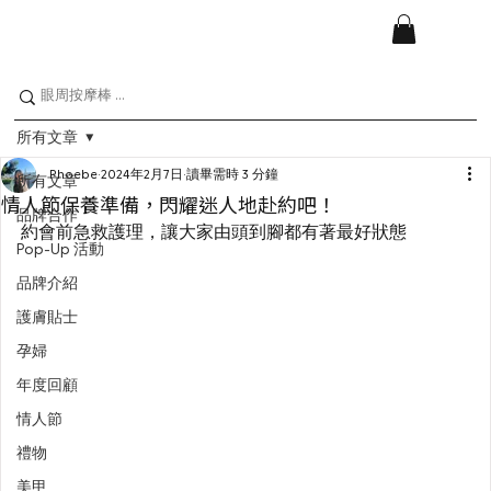
所有文章
Phoebe
2024年2月7日
讀畢需時 3 分鐘
所有文章
情人節保養準備，閃耀迷人地赴約吧！
品牌合作
約會前急救護理，讓大家由頭到腳都有著最好狀態
Pop-Up 活動
品牌介紹
護膚貼士
孕婦
年度回顧
情人節
禮物
美甲