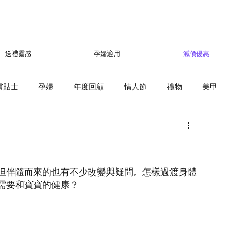
孕婦適用
減價優惠
送禮靈感
膚貼士
孕婦
年度回顧
情人節
禮物
美甲
但伴隨而來的也有不少改變與疑問。怎樣過渡身體
需要和寶寶的健康？