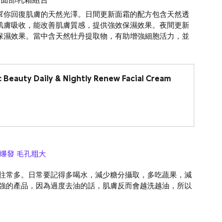
夜更新面部乳霜組合
幫你回復肌膚的天然光澤。日間更新面霜的配方包含天然透
肌膚吸收，能改善肌膚質感，提供強效保濕效果。夜間更新
保濕效果。當中含天然牡丹提取物，有助增強細胞活力，並
 Beauty Daily & Nightly Renew Facial Cream 
爆發 毛孔粗大
往常多。日常要記得多喝水，減少糖分攝取，多吃蔬果，減
強的產品，因為過度去油的話，肌膚反而會越洗越油，所以