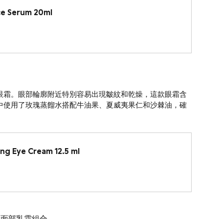
ce Serum 20ml
眼霜。眼部輪廓附近特別容易出現皺紋和乾燥，這款眼霜含
中使用了玫瑰蒸餾水搭配牛油果、夏威夷果仁和沙棘油，確
ing Eye Cream 12.5 ml