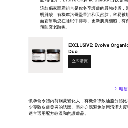
面霜推介：Evolve Organic Beauty 日
這款獨家面霜組合是你冬季護膚的最強後盾，
明質酸、有機摩洛哥堅果油和天然肽，容易被
面霜幫助您在睡眠中排毒、更新肌膚細胞，有
預防衰老跡象。
EXCLUSIVE: Evolve Organic
Duo
立即購買
2. 
暗瘡
懷孕會令體內荷爾蒙變化大，有機會導致油脂分泌比
少導致皮膚發炎的誘因。另外亦應避免使用清潔力度
適宜選用配方較溫和的護膚品。