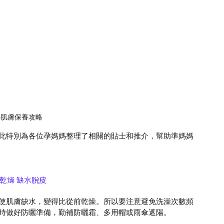
媽肌膚保養攻略
此特別為各位孕媽媽整理了相關的貼士和推介，幫助準媽媽
乾燥 缺水脫皮
使肌膚缺水，變得比從前乾燥。所以要注意避免洗澡次數頻
時做好防曬準備，勤補防曬霜、多用帽或雨傘遮陽。