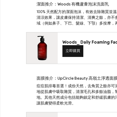
潔面推介：Woods 有機蘆薈泡沫洗面乳
100% 天然配方的潔面泡沫，有效去除雜質
清涼效果，讓皮膚保持清潔、清爽之餘，亦不
域（例如鼻子、下巴、髮線、下顎）多按摩，
Woods_ Daily Foaming Fac
立即購買
面膜推介：UpCircle Beauty 高嶺土淨透面
痘痘肌排毒首選！成份天然，去角質之餘亦可
地從肌膚中吸取雜質，清潔毛孔和多餘油脂，
地。其他天然成分包括能夠鎮定和舒緩肌膚的
讓肌膚變得柔軟光滑。