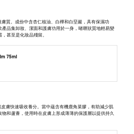
適用於各種膚質。成份中含杏仁核油、白樺和白堊巖，具有保濕功
款產品集卸妝、潔面和護膚功用於一身，啫喱狀質地輕易變
霜，甚至是化妝品殘留。
lm 75ml
讓皮膚快速吸收養分。當中蘊含有機鹿角菜膠，有助減少肌
取物和蘆薈，使用時在皮膚上形成薄薄的保護層以提供持久