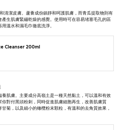
並溫和清潔皮膚。蘆薈成份鎮靜和呵護肌膚，而青瓜提取物則有
會產生肌膚緊繃乾燥的感覺。使用時可在容易堵塞毛孔的區
再用溫水和濕毛巾徹底洗淨。
e Cleanser 200ml
膜
滋養肌膚。主要成分高嶺土是一種天然黏土，可以溫和有效
幫你對付黑頭粉刺，同時促進肌膚細胞再生，改善肌膚質
洋甘菊，以及細小的橄欖粉末顆粒，有溫和的去角質效果，