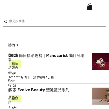
禮物
所有文
2025 節日指彩趨勢｜Manucurist 矚目登場
章
禮物
品牌合
作
Angie
2025年12月13日
讀畢需時 3 分鐘
Pop-
Up 活
探索 Evolve Beauty 聖誕禮品系列
動
品牌介
禮物
紹
Angie