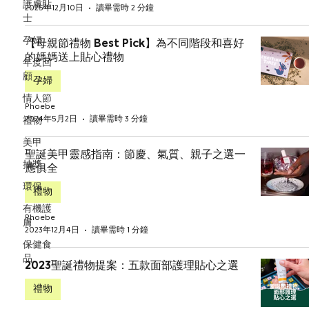
護膚貼
2025年12月10日
讀畢需時 2 分鐘
士
孕婦
【母親節禮物 Best Pick】為不同階段和喜好
的媽媽送上貼心禮物
年度回
顧
孕婦
情人節
Phoebe
2024年5月2日
讀畢需時 3 分鐘
禮物
美甲
聖誕美甲靈感指南：節慶、氣質、親子之選一
抽獎
應俱全
環保
禮物
有機護
Phoebe
膚
2023年12月4日
讀畢需時 1 分鐘
保健食
品
2023聖誕禮物提案：五款面部護理貼心之選
禮物