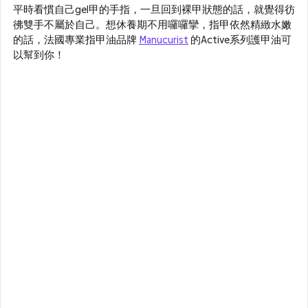
平時看慣自己gel甲的手指，一旦回到裸甲狀態的話，就覺得彷
彿雙手不屬於自己。想休養期不用囉囉攣，指甲依然精緻水嫩
的話，法國專業指甲油品牌 
Manucurist
 的Active系列護甲油可
以幫到你！