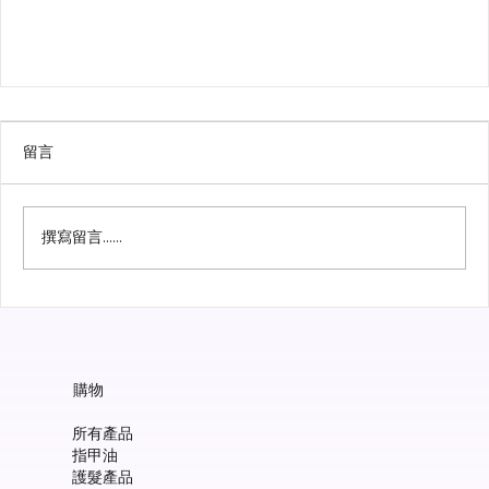
留言
撰寫留言......
購物
在家Gel甲無難度：Manucurist Green Flash 天
然Gel甲指甲油系列正式登場！
所有產品
指甲油
護髮產品