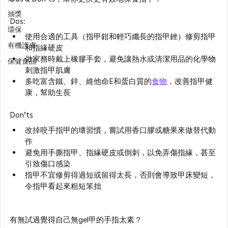
抽獎
Dos:
環保
使用合適的工具（指甲鉗和輕巧纖長的指甲銼）修剪指甲
有機護膚
和指緣硬皮
做家務時戴上橡膠手套，避免讓熱水或清潔用品的化學物
保健食品
刺激指甲肌膚
多吃富含鐵、鋅、維他命E和蛋白質的
食物
，改善指甲健
康，幫助生長
Don’ts
改掉咬手指甲的壞習慣，嘗試用香口膠或糖果來做替代動
作
避免用手撕指甲、指緣硬皮或倒刺，以免弄傷指緣，甚至
引致傷口感染
指甲不宜修剪得過短或留得太長，否則會導致甲床變短，
令指甲看起來粗短笨拙
有無試過覺得自己無gel甲的手指太素？