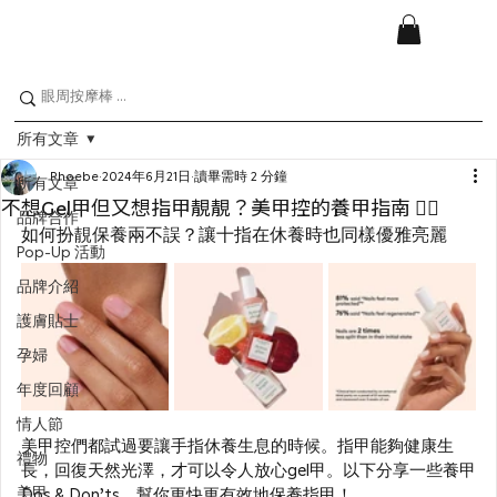
所有文章
Phoebe
2024年6月21日
讀畢需時 2 分鐘
所有文章
不想Gel甲但又想指甲靚靚？美甲控的養甲指南 🧚‍♀️
品牌合作
如何扮靚保養兩不誤？讓十指在休養時也同樣優雅亮麗
Pop-Up 活動
品牌介紹
護膚貼士
孕婦
年度回顧
情人節
美甲控們都試過要讓手指休養生息的時候。指甲能夠健康生
禮物
長，回復天然光澤，才可以令人放心gel甲。以下分享一些養甲
美甲
Dos & Don’ts，幫你更快更有效地保養指甲！