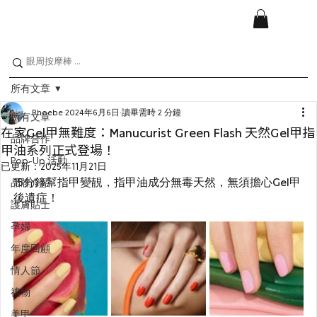
所有文章
Phoebe
2024年6月6日
讀畢需時 2 分鐘
所有文章
在家Gel甲無難度：Manucurist Green Flash 天然Gel甲指
品牌合作
甲油系列正式登場！
Pop-Up 活動
已更新：
2025年11月21日
15分鐘幫指甲變靚，指甲油成分無毒天然，無須擔心Gel甲
品牌介紹
後遺症！
護膚貼士
孕婦
年度回顧
情人節
禮物
美甲