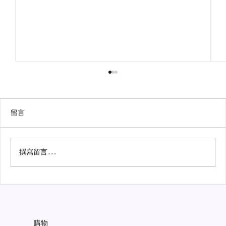
留言
撰寫留言......
Biogena 潔淨標籤保健品｜點解純淨配方
咁重要？
購物