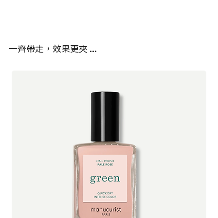
甘油-6山嵛酸酯、己酰/月桂酰乳酸鈉、青檸皮油、檸檬烯、佛手柑
荷蘭初創公司 Nuud Care 在 Kickstarter 籌集超過 50,000€ 歐元，
皮油、生育酚、氧化鋅、葵花籽油*、乙酸芳樟酯、松油烯、銀、辛
推出全天然純素體香膏（止汗劑），有效地讓您的腋窩保持長久乾
酸/癸酸甘油三酯、芳樟醇、蒎烯、松油醇、α-松油烯、檸檬醛聚羥
爽及抑制汗味，也可以保護地球。不像傳統的止汗劑含有刺激性化
基硬脂酸。
一齊帶走，效果更夾 …
學成分，Nuud Care 全天然高效香體膏對肌膚溫和無刺激，不會阻
塞毛孔。它也不含鋁、對羥基苯甲酸酯和其他有害物質，因此對於
敏感肌膚、孕婦或注意健康的人來說，這是一種安全有效的選擇。