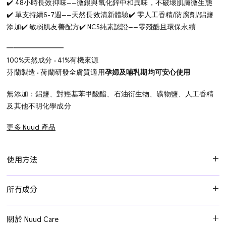
✔️ 48小時長效抑味——微銀與氧化鋅中和異味，不破壞肌膚微生態
✔️ 單支持續6-7週——天然長效清新體驗
✔️ 零人工香精/防腐劑/鋁鹽
添加
✔️ 敏弱肌友善配方
✔️ NCS純素認證——零殘酷且環保永續
━━━━━━━━
100%天然成分 • 41%有機來源
芬蘭製造 • 荷蘭研發
全膚質適用
孕婦及哺乳期均可安心使用
無添加：鋁鹽、對羥基苯甲酸酯、石油衍生物、礦物鹽、人工香精
及其他不明化學成分
更多 Nuud 產品
使用方法
最初每兩天塗抹一次。 如果發現不夠，可以每24小時重新塗抹一
所有成分
次。 如果您發現已足夠，可以嘗試每隔三天塗抹一次，如此類推。
對於大多數人來說，每週用兩次或三次就足夠。 使用 Nuud Care 的
椰子油、玉米澱粉、楊梅果蠟、葵花籽蠟、橄欖油油*、檸檬酸三乙
時間越長，您須重新塗抹的頻率就越低。
關於 Nuud Care
酯、鯨蠟酯、椰油醇辛酸酯/癸酸酯、甘油辛酸酯、澳洲堅果籽油聚