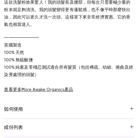
這款洗髮粉效果驚人！我的頭髮長及腰部，但每次只需要極少量的
粉末就足夠清洗。我的頭髮變得更有蓬鬆感，也不像平時那麼快出
油，因此可以更久才洗一次頭。這樣算下來非常經濟實惠。它的香
氣也相當迷人。
━━━━━━━━
英國製造
100% 天然
100% 無硫酸鹽
100% 純素及零殘忍測試適合所有髮質（包括稀疏、幼細、捲曲及經
染燙處理的頭髮）
查看更多More Awake Organics產品
如何使用
使用前請先搖勻。若粉末已沉澱，請輕輕拍打瓶身並搖晃使其鬆
成份列表
散。
於沾濕的掌心倒出少量粉末，可依頭髮長度及髮量調整用量。