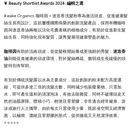
❦ Beauty Shortlist Awards 2024: 編輯之選
Awake Organics 咖啡因＋迷迭香洗髮粉專為激活頭皮、促進健康髮
絲生長而設計。這款屢獲國際殊榮的創新洗髮產品，採用有機咖啡
因與迷迭香油兩種以活化毛囊著稱的植物成分，有助於促進新生髮
絲生長，同時強化現有髮質，讓秀髮展現健康豐盈的魅力。
咖啡因
有助於活絡頭皮，並從髮根開始養成更強韌的秀髮；
迷迭香
油
則能促進健康的頭皮環境，對於髮絲稀疏、脆弱或生長緩慢的頭
髮特別有幫助。
有別於傳統洗髮露以水為主要成分，這款創新的粉末配方高度濃
縮，可提供多達三倍的洗髮次數，同時減少包裝廢棄物。只需加
水，即可產生溫和的清潔泡沫，有效去除雜質，同時不破壞頭皮天
然的油脂屏障。
體積小巧、輕便且零塑膠，非常適合經常健身、游
泳或旅行人士攜帶。由於每次只需使用少量，既節省空間又經濟實
惠，以極簡、濃縮且零塑膠的形式，提供徹底又天然潔淨效果。
⭐⭐⭐⭐⭐