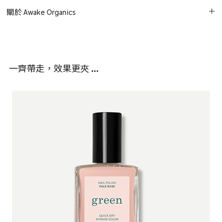
椰油酰羥乙磺酸鈉（源自椰子的清潔成分）、^木薯澱粉、^椰奶粉
雙手搓揉至形成糊狀。
關於 Awake Organics
末、**椰油基葡糖苷（源自椰子的清潔成分）、^瓜拿納籽粉末、小
按摩於濕髮的髮根部位，搓洗1至2分鐘後沖洗乾淨。如有需要，
麥胚芽油、阿拉伯膠、^檸檬酸、^麥芽糊精、迷迭香葉油、*檸檬草
Awake Organics 於 2017 年由 Melissa Kimbell 創立，靈感源自加拿
可接著使用潤髮產品。
油、+檸檬醛、+檸檬烯、+香葉醇
大草原地區世代相傳的天然護膚傳統。從最初在家廚中進行的簡單
注意：
請保持內容物乾燥。避免接觸眼睛。僅供外部使用。若出現
（*有機認證成分 **天然來源且可生物降解 ^食品級成分 +天然
實驗，如今已發展成為屢獲殊榮的國際品牌，足跡遍佈全球。
刺激反應，請停止使用。
存在於精油中）
一齊帶走，效果更夾 …
Awake Organics 現於英國採用嚴選的天然與植物性成分，以有機、
小批量方式手工製作護膚產品。每一款配方皆經過悉心研發，兼具
溫和與高效，融合傳統智慧與現代植物科學，致力於養成健康透亮
的肌膚。
秉持真實純粹、匠心工藝以及對自然的深切尊重，這個以家族經營
方式運作的品牌，懷著真誠、用心與親切如家的態度，致力於打造
真正有效的有機護膚產品。