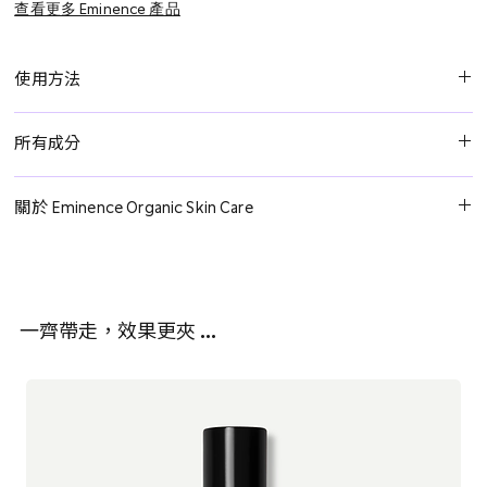
查看更多 Eminence 產品
使用方法
將少量面膜與幾滴水在手中乳化。均勻塗抹於整個臉部。如需，也
所有成分
可塗抹於頸部和胸部。靜置 5-10 分鐘，然後用溫熱的微晶布以圓形
運動輕輕擦拭面膜。用清水徹底沖洗。
有機植物營養素混合物™ [蘆薈汁*、山楂莓汁*、沙棘莓汁*、金盞
關於 Eminence Organic Skin Care
花提取物*、洋甘菊花提取物*、葡萄籽提取物*、委陵菜葉提取物
*、繁星花提取物*、玫瑰果籽提取物*、金盞花和山金車花油*、向
Eminence Organic Skin Care | 源自匈牙利的天然護膚藝術
日葵籽油*、南瓜籽油*、芝麻籽油*、紅花油*、荷荷巴籽油*、月見
草油* 和植物庚基葡萄糖苷]、鯨蠟硬脂醇、乳木果油*、植物甘油
Eminence Organics 於 1958 年在匈牙利成立，致力於為全球消費者
*、酒精、乳木果油*、植物甘油*、玉米胚芽油*、高嶺土、泛醇 (維
一齊帶走，效果更夾 …
提供最純淨、最有效的天然護膚體驗。品牌從世界各地採購最優質
生素 B5)、金盞花花油、亞麻籽、植物甘油、常春藤提取物、金縷梅
的有機成分，確保每一款產品的純度與功效，並以手工精心製作，
提取物、山金車花提取物、金絲桃提取物、七葉樹籽提取物、葡萄
保留天然成分的完整性。Eminence 堅持從採購到生產的可持續實
葉提取物、洋甘菊提取物*、硬脂酸甘油酯、棕櫚酸鯨蠟酯、椰油甘
踐，最大限度地減少對環境的影響，展現對地球的關愛與責任。品
油酯、蜂蠟、可可籽脂、苯甲醇、水楊酸、山梨酸、生育酚乙酸酯
牌提供多樣化的產品系列，適合各種膚質與護膚需求，讓您打造個
(維生素 E)、硬脂酸鈉鯨蠟基硫酸酯、玉米衍生甲基葡萄糖二硬脂酸
人化的護膚程序。無論是深層保濕、抗老修護，還是提亮膚色，
酯、乳酸、黃原膠、柏樹油*、檸檬香脂油、抗壞血酸棕櫚酸酯 (維