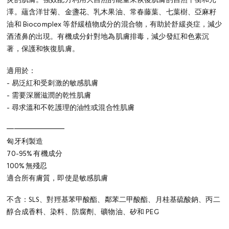
炎的肌膚。強效配方利用大自然的能量來恢復肌膚的自然平衡和光
澤。蘊含洋甘菊、金盞花、乳木果油、常春藤葉、七葉樹、亞麻籽
油和 Biocomplex 等舒緩植物成分的混合物，有助於舒緩炎症，減少
酒渣鼻的出現。有機成分針對地為肌膚排毒，減少發紅和色素沉
著，保護和恢復肌膚。
適用於：
- 易泛紅和受刺激的敏感肌膚
- 需要深層滋潤的乾性肌膚
- 尋求溫和不乾護理的油性或混合性肌膚
━━━━━━━━
匈牙利製造
70-95% 有機成分
100% 無殘忍
適合所有膚質，即使是敏感肌膚
不含：SLS、對羥基苯甲酸酯、鄰苯二甲酸酯、月桂基硫酸鈉、丙二
醇合成香料、染料、防腐劑、礦物油、矽和 PEG