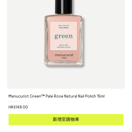
Eminence 的產品都能為您帶來如同水療般的奢華體驗，促進身心靈
生素 C 酯)、大豆卵磷脂、Biocomplex2™ [巴西莓*、檸檬*、巴巴
的放鬆與幸福感。
多櫻桃*、印度醋栗*、猴麵包樹*、卡姆果*、胡蘿蔔*、椰子水*、
枸杞莓*、木薯澱粉*、硫辛酸和泛醌 (輔酶 Q10)]
*有機成分
Manucurist Green™ Pale Rose Natural Nail Polish 15ml
價格
HK$148.00
新增至購物車