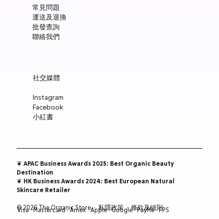
常見問題
價格
價格
HK$300.00
HK$148.00
運送及退換
新增至購物車
新增至購物車
新增至購物車
新增至購物車
新增至購物車
新增至購物車
新增至購物車
新增至購物車
新增至購物車
新增至購物車
新增至購物車
新增至購物車
新增至購物車
批發查詢
新增至購物車
新增至購物車
聯絡我們
社交媒體
Instagram
Facebook
小紅書
❦ APAC Business Awards 2025: Best Organic Beauty
Destination
❦ HK Business Awards 2024: Best European Natural
Skincare Retailer
© 2026 The Organic Store ·
私隱政策
·
條款及細則
Visa · Mastercard · Amex · Apple · Google · PayMe · FPS