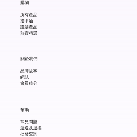
購物
情人節
所有產品
禮物
指甲油
美甲
護髮產品
熱賣精選
抽獎
環保
有機護膚
關於我們
保健食品
品牌故事
網誌
會員積分
幫助
常見問題
運送及退換
批發查詢