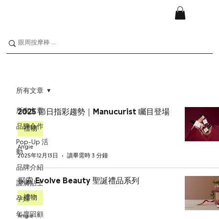
所有文章
所有文章
2025 節日指彩趨勢｜Manucurist 矚目登場
品牌合作
禮物
Pop-Up 活
Angie
動
2025年12月13日
讀畢需時 3 分鐘
品牌介紹
探索 Evolve Beauty 聖誕禮品系列
護膚貼士
禮物
孕婦
年度回顧
Angie