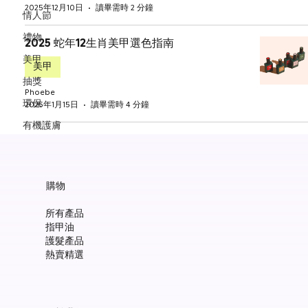
2025年12月10日
讀畢需時 2 分鐘
情人節
禮物
2025 蛇年12生肖美甲選色指南
美甲
美甲
抽獎
Phoebe
環保
2025年1月15日
讀畢需時 4 分鐘
有機護膚
保健食品
購物
所有產品
指甲油
護髮產品
熱賣精選