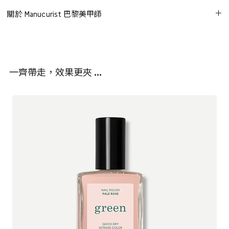
乙酸丁酯、乙酸乙酯、硝化纖維素、乙醯檸檬酸三丁酯、己二酸／
其靈感源自化妝品般的妝效可疊加調整：
關於 Manucurist 巴黎美甲師
新戊二醇／偏苯三甲酸酐共聚物、異丙醇、二氧化矽、稻米澱粉、
塗抹 1 層：輕柔透薄妝效 — 猶如在指甲上輕抹一層光澤
丙烯酸酯共聚物、乙醇酸、氫化蓖麻油／癸二酸共聚物、依託克
Manucurist Paris 是一家法國指甲油和指甲護理專家，專注於為美容
塗抹 2 層：更明顯的 CC 護理甲油效果，帶有柔和絲滑的緞面妝
瑞、橄欖油癸酯、蘋果酸、生育醇乙酸酯（維他命E乙酸酯）、己
專業人士和主流市場提供已有19年專業產品。2015年，Gaëlle
感
醛、乳酸、CI 77891（二氧化鈦）、水、CI 77491（氧化鐵）、丙二
Lebrat Personnaz 接手了這家家族企業。她希望創造出完美的指甲
疊加使用：將 Active Smooth 01 與其他 Active™ 色調搭配，打
醇、角鯊烯、CI 77492（氧化鐵）、三乙氧基辛基矽烷、氫氧化
一齊帶走，效果更夾 …
油，結合色彩、質量、持久度和光澤，同時具有無毒潔淨的配方。
造完全個性化的專屬造型
鋁、石英、山梨酸鉀、CI 77266 [納米]（黑色2號）、生育醇（維他
Active Smooth 01 可使用 Green 或 Green Flash™ Gentle Remover
命E）、山梨酸、硬脂醯銨膨潤土、磷酸、二丙酮醇
Green™ 是一種由植物提煉的指甲油系列，不會妥協於光澤和持久
溫和卸除。
植物來源成分：75.5%
度。快乾、超耐用，呈現出強烈的亮光效果。Green Flash™ LED
Gel 光療指甲油採用了蔗糖、小麥、馬鈴薯和玉米等成分。含有高達
84%植物成分，強調加強保濕及強化指甲、活化甲面光澤。