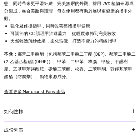
態，同時帶來更平滑細緻、完美無瑕的外觀。採用 75% 植物來源成
分製成，融合美妝與護理，每次使用都有助於展現更健康的指甲外
觀。
強化及修復指甲，同時改善整體指甲健康
可調節的 CC 護理甲油遮蓋力 — 從輕度修飾到完美妝效
天然輕透薄紗效果，柔化瑕疵，打造不費力的精緻指甲
不含：
鄰苯二甲酸酯（包括鄰苯二甲酸二丁酯 (DBP)、鄰苯二甲酸二
(2-乙基己基)酯 (DEHP)）、甲苯、二甲苯、樟腦、甲醛、甲醛樹
脂、乙基甲苯磺酰胺、磷酸三苯酯、松香、二苯甲酮、對羥基苯甲
酸酯（防腐劑）、動物來源成分。
查看更多 Manucurist Paris 產品
如何塗抹
直接將 Active Smooth 01 平滑裸色護甲油塗抹於甲上，無需使用底
成份列表
油或面油，然後待其自然風乾。