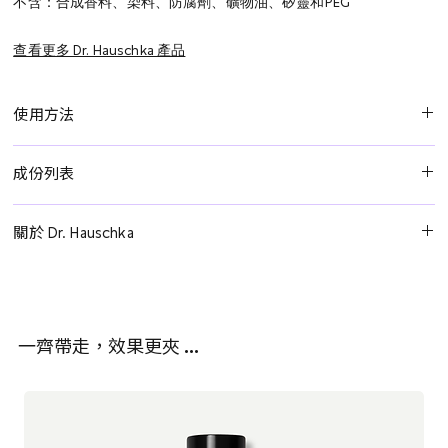
不含：合成香料、染料、防腐劑、礦物油、矽靈和PEG
查看更多 Dr. Hauschka 產品
使用方法
根據需要多次每天塗抹少量護手霜於雙手上。滋潤護手霜吸收迅
成份列表
速。也適合作為護手面膜使用。
水，酒精，甘油，藥蜀葵根提取物，豆種草提取物，甜杏仁油，硬
關於 Dr. Hauschka
脂醇，蜂蠟，黑刺李花提取物，花生油，荷荷巴籽油，小麥胚芽
油，膨潤土，卡蘭喬鐵葉提取物，胡蘿蔔根提取物，香精*，檸檬烯
以自然智慧提升美麗
*，芳樟醇*，香茅醇*，香葉醇*，檸檬草素*，芳樟醇*，苯甲酸苄
酯*，丁香酚*，水楊酸苄酯*，乳糖，溶血卵磷脂，黃原膠。
德國的 Dr. Hauschka 已有50多年的歷史，專注於融合最優質的有機
一齊帶走，效果更夾 …
和生物「律動」萃取成分，創造出純淨而高效的護膚產品。利用大
*來自天然精油
自然的力量來與您的皮膚自然節奏協調，提供轉化性的效果，同時
促進自我護理和健康。Dr. Hauschka 致力於可持續發展，提倡環保
實踐和無動物測試。體驗 Dr. Hauschka 的美麗，促進皮膚再生律
動，使您的皮膚更加穩定、充滿青春活力。