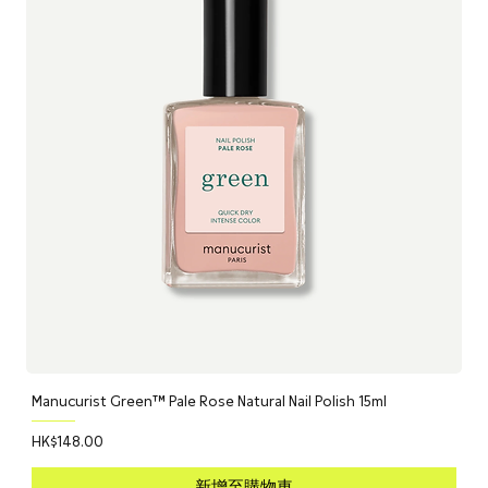
Manucurist Green™ Pale Rose Natural Nail Polish 15ml
價格
HK$148.00
新增至購物車