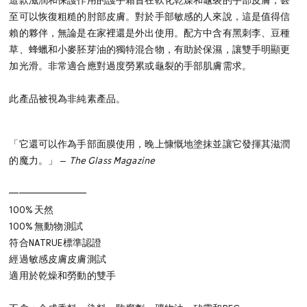
這款滋潤和保護作用的護手霜旨在軟化乾燥和龜裂的手部皮膚，甚
至可以恢復粗糙的肘部皮膚。對於手部敏感的人來說，這是值得信
賴的夥伴，無論是在家裡還是外出使用。配方中含有黑刺李、豆種
草、蜂蠟和小麥胚芽油的獨特混合物，有助於保濕，讓雙手明顯更
加光滑。非常適合應對過度勞累或龜裂的手部肌膚需求。
此產品被視為非純素產品。
「它還可以作為手部面膜使用，晚上慷慨地塗抹並讓它發揮其滋潤
的魔力。」 —
The Glass Magazine
━━━━━━━━
100% 天然
100% 無動物測試
符合NATRUE標準認證
經過敏感皮膚皮膚測試
適用於乾燥和勞動的雙手