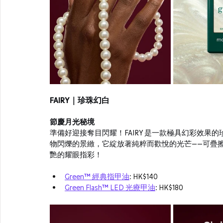
FAIRY｜珍珠幻白
節慶月光秘境
準備好迎接奪目閃耀！FAIRY 是一款極具幻彩效
物閃爍的景緻，它綻放著純粹而歡悅的光芒——可疊擦於
艷的耀眼指彩！
Green™ 經典指甲油
:
 HK$140
Green Flash™ LED 光療甲油
:
 HK$180