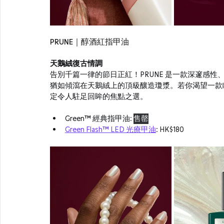
PRUNE｜醇酒紅指甲油
天鵝絨復古情調
告別千篇一律的節日正紅！PRUNE 是一款深邃感
猶如傾瀉在天鵝絨上的頂級釀造瓊漿。若你渴望一款
定令人駐足回眸的焦點之選。
Green™ 經典指甲油: 
售罄
Green Flash™ LED 光療甲油
:
 HK$180