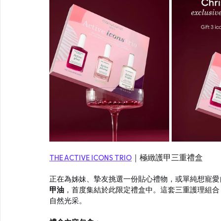
THE ACTIVE ICONS TRIO
｜極緻護甲三重禮盒
正在為姊妹、摯友挑選一份貼心禮物，或單純想寵愛
甲油
，首度集結於此限定禮盒中。這套三重護理組合
自然光采。