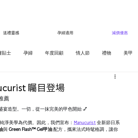
孕婦適用
減價優惠
送禮靈感
膚貼士
孕婦
年度回顧
情人節
禮物
美甲
curist 矚目登場
推薦
盛宴造型。一切，從一抹完美的甲色開始 💅
應以犧牲純淨美學為代價。因此，我們宣布：
Manucurist
 全新節日系
油
與 
Green Flash™ Gel
甲
油
 配方，攜來法式時髦格調，讓你