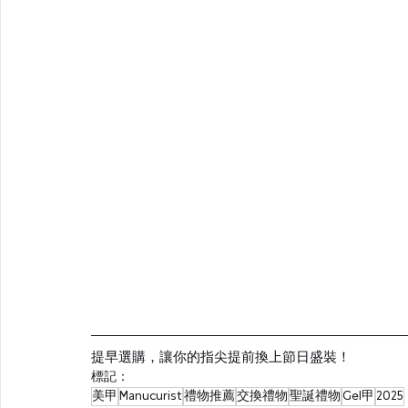
提早選購，讓你的指尖提前換上節日盛裝！
標記：
美甲
Manucurist
禮物推薦
交換禮物
聖誕禮物
Gel甲
2025