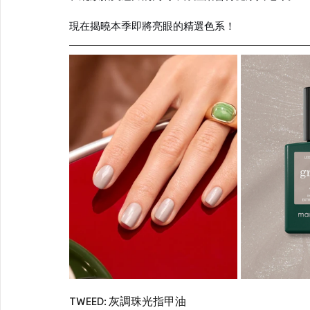
現在揭曉本季即將亮眼的精選色系！
TWEED: 灰調珠光指甲油