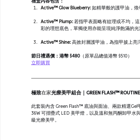
禮盒內容包含：
Active™ Glow Blueberry:
如精華般的護甲油，煥
Active™ Plump:
若指甲表面略有紋理或不均，這
彩的理想底色，單獨使用亦能呈現純淨飽滿的光
Active™ Shine:
高效封層護甲油，為指甲披上亮
節日禮遇價：港幣 $480
（原單品總值港幣 $510）
立即購買
極致
在家
光療美甲組合｜GREEN FLASH™ ROUTINE 
此套裝內含 Green Flash™ 底油與面油、兩款精選Gel
36W 可摺疊式 LED 美甲燈，以及溫和
無
丙酮卸甲水
級光療美甲。