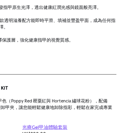
發指甲原生光澤，透出健康紅潤光感與鏡面般亮澤。
款透明滋養配方能即時平滑、填補並豐盈甲面，成為任何指
澤。
澤保護層，強化健康指甲的視覺質感。
KIT
甲色
（Poppy Red 罌粟紅與 Hortencia 繡球花粉），配備 
與卸甲夾，讓您能輕鬆健康地卸除指彩，輕鬆在家完成專業
光療Gel甲油體驗套裝