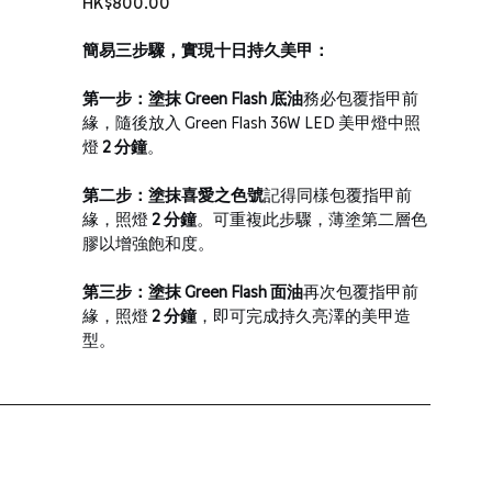
HK$800.00
簡易三步驟，實現十日持久美甲：
第一步：塗抹 Green Flash 底油
務必包覆指甲前
緣，隨後放入 Green Flash 36W LED 美甲燈中照
燈 
2 分鐘
。
第二步：塗抹喜愛之色號
記得同樣包覆指甲前
緣，照燈 
2 分鐘
。可重複此步驟，薄塗第二層色
膠以增強飽和度。
第三步：塗抹 Green Flash 面油
再次包覆指甲前
緣，照燈 
2 分鐘
，即可完成持久亮澤的美甲造
型。