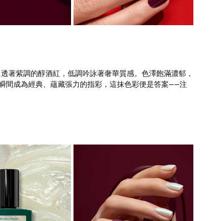
性、透著紫調的醇酒紅，低調吟詠著奢華質感。色澤飽滿濃郁，
瞬間成為經典、蘊藏張力的指彩，這抹色彩便是答案——注