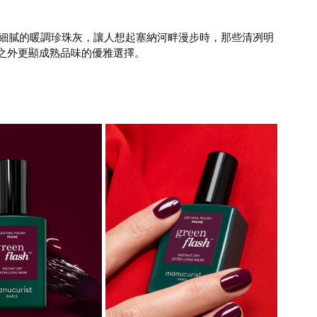
細膩的暖調珍珠灰，讓人想起塞納河畔漫步時，那些清冽明
系之外更顯成熟品味的優雅選擇。