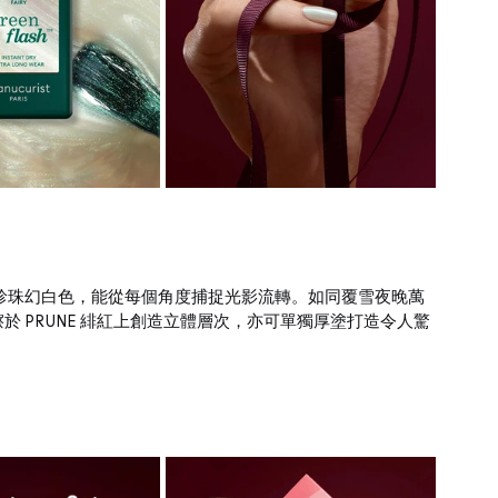
果的珍珠幻白色，能從每個角度捕捉光影流轉。如同覆雪夜晚萬
 PRUNE 緋紅上創造立體層次，亦可單獨厚塗打造令人驚