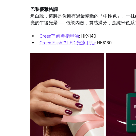
巴黎優雅格調
坦白說，這將是你擁有過最精緻的「中性色」。一抹
亮的午後光景 —— 低調內斂，質感滿分，是純米色
Green™ 經典指甲油
:
 HK$140
Green Flash™ LED 光療甲油
:
HK$180