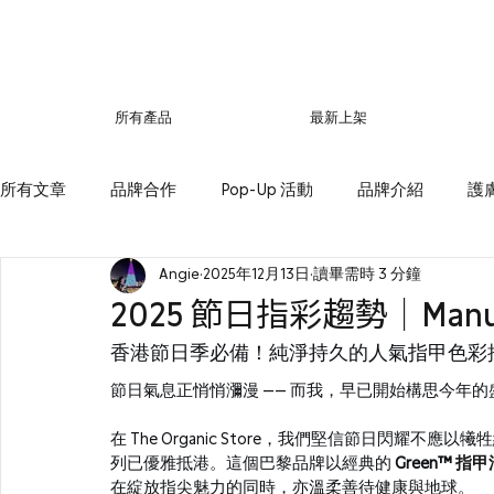
所有產品
最新上架
所有文章
品牌合作
Pop-Up 活動
品牌介紹
護
Angie
2025年12月13日
讀畢需時 3 分鐘
2025 節日指彩趨勢｜Manu
香港節日季必備！純淨持久的人氣指甲色彩
節日氣息正悄悄瀰漫 —— 而我，早已開始構思今年的
在 The Organic Store，我們堅信節日閃耀不
列已優雅抵港。這個巴黎品牌以經典的 
Green™ 
指甲
在綻放指尖魅力的同時，亦溫柔善待健康與地球。